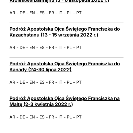
Królestwa Bahrajnu (3 - 6 listopada 2022 r.)
LATINE
-
-
-
-
-
-
-
AR
DE
EN
ES
FR
IT
PL
PT
Podróż Apostolska Ojca Świętego Franciszka do
Kazachstanu (13 - 15 września 2022 r.)
-
-
-
-
-
-
-
AR
DE
EN
ES
FR
IT
PL
PT
Podróż Apostolska Ojca Świętego Franciszka do
Kanady (24-30 lipca 2022)
-
-
-
-
-
-
-
AR
DE
EN
ES
FR
IT
PL
PT
Podróż Apostolska Ojca Świętego Franciszka na
Maltę (2-3 kwietnia 2022 r.)
-
-
-
-
-
-
-
AR
DE
EN
ES
FR
IT
PL
PT