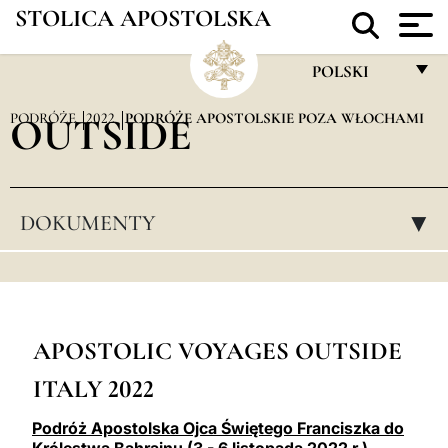
STOLICA APOSTOLSKA
POLSKI
FRANÇAIS
PODRÓŻE
OUTSIDE
2022
PODRÓŻE APOSTOLSKIE POZA WŁOCHAMI
ENGLISH
ITALIANO
DOKUMENTY
▸
PORTUGUÊS
ESPAÑOL
DEUTSCH
POLSKI
APOSTOLIC VOYAGES OUTSIDE
ITALY 2022
العربيّة
中文
Podróż Apostolska Ojca Świętego Franciszka do