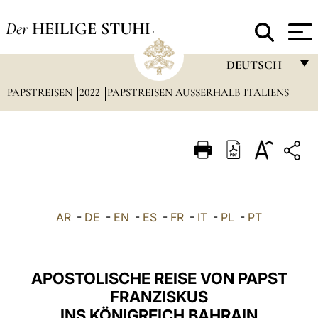
Der
HEILIGE STUHL
DEUTSCH
PAPSTREISEN
2022
PAPSTREISEN AUSSERHALB ITALIENS
FRANÇAIS
ENGLISH
ITALIANO
PORTUGUÊS
ESPAÑOL
AR
-
DE
-
EN
-
ES
-
FR
-
IT
-
PL
-
PT
DEUTSCH
POLSKI
APOSTOLISCHE REISE VON PAPST
العربيّة
FRANZISKUS
INS KÖNIGREICH BAHRAIN
中文