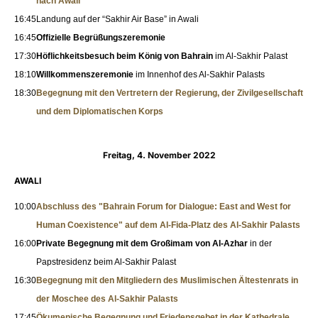
nach Awali
16:45
Landung auf der “Sakhir Air Base” in Awali
16:45
Offizielle Begrüßungszeremonie
17:30
Höflichkeitsbesuch beim König von Bahrain
im Al-Sakhir Palast
18:10
Willkommenszeremonie
im Innenhof des Al-Sakhir Palasts
18:30
Begegnung mit den Vertretern der Regierung, der Zivilgesellschaft
und dem Diplomatischen Korps
Freitag, 4. November 2022
AWALI
10:00
Abschluss des "Bahrain Forum for Dialogue: East and West for
Human Coexistence"
auf dem Al-Fida-Platz des Al-Sakhir Palasts
16:00
Private Begegnung mit dem Großimam von Al-Azhar
in der
Papstresidenz beim Al-Sakhir Palast
16:30
Begegnung mit den Mitgliedern des Muslimischen Ältestenrats
in
der Moschee des Al-Sakhir Palasts
17:45
Ökumenische Begegnung und Friedensgebet
in der Kathedrale