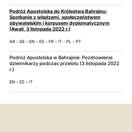
Podróż Apostolska do Królestwa Bahrajnu:
Spotkanie z władzami, społeczeństwem
obywatelskim i korpusem dyplomatycznym
(Awali, 3 listopada 2022 r.)
-
-
-
-
-
-
-
AR
DE
EN
ES
FR
IT
PL
PT
Podróż Apostolska w Bahrajnie: Pozdrowienie
dziennikarzy podczas przelotu (3 listopada 2022
r.)
-
-
EN
ES
IT