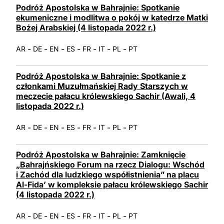
Podróż Apostolska w Bahrajnie: Spotkanie
ekumeniczne i modlitwa o pokój w katedrze Matki
Bożej Arabskiej (4 listopada 2022 r.)
-
-
-
-
-
-
-
AR
DE
EN
ES
FR
IT
PL
PT
Podróż Apostolska w Bahrajnie: Spotkanie z
członkami Muzułmańskiej Rady Starszych w
meczecie pałacu królewskiego Sachir (Awali, 4
listopada 2022 r.)
-
-
-
-
-
-
-
AR
DE
EN
ES
FR
IT
PL
PT
Podróż Apostolska w Bahrajnie: Zamknięcie
„Bahrajńskiego Forum na rzecz Dialogu: Wschód
i Zachód dla ludzkiego współistnienia” na placu
Al-Fida’ w kompleksie pałacu królewskiego Sachir
(4 listopada 2022 r.)
-
-
-
-
-
-
-
AR
DE
EN
ES
FR
IT
PL
PT