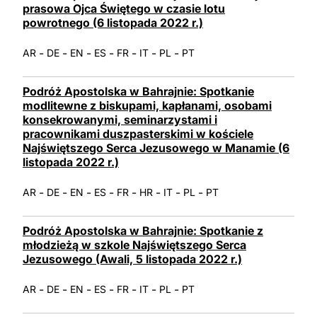
prasowa Ojca Świętego w czasie lotu
LATINE
powrotnego (6 listopada 2022 r.)
-
-
-
-
-
-
-
AR
DE
EN
ES
FR
IT
PL
PT
Podróż Apostolska w Bahrajnie: Spotkanie
modlitewne z biskupami, kapłanami, osobami
konsekrowanymi, seminarzystami i
pracownikami duszpasterskimi w kościele
Najświętszego Serca Jezusowego w Manamie (6
listopada 2022 r.)
-
-
-
-
-
-
-
-
AR
DE
EN
ES
FR
HR
IT
PL
PT
Podróż Apostolska w Bahrajnie: Spotkanie z
młodzieżą w szkole Najświętszego Serca
Jezusowego (Awali, 5 listopada 2022 r.)
-
-
-
-
-
-
-
AR
DE
EN
ES
FR
IT
PL
PT