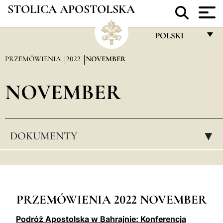
STOLICA APOSTOLSKA
POLSKI
FRANÇAIS
PRZEMÓWIENIA
2022
NOVEMBER
ENGLISH
NOVEMBER
ITALIANO
PORTUGUÊS
ESPAÑOL
DOKUMENTY
▸
DEUTSCH
POLSKI
العربيّة
PRZEMÓWIENIA 2022 NOVEMBER
中文
Podróż Apostolska w Bahrajnie: Konferencja