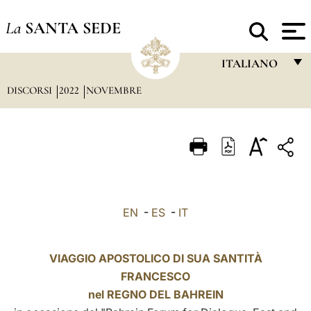
La
SANTA SEDE
ITALIANO
DISCORSI
2022
NOVEMBRE
FRANÇAIS
ENGLISH
ITALIANO
PORTUGUÊS
ESPAÑOL
EN
-
ES
-
IT
DEUTSCH
POLSKI
VIAGGIO APOSTOLICO DI SUA SANTITÀ
FRANCESCO
العربيّة
nel REGNO DEL BAHREIN
中文