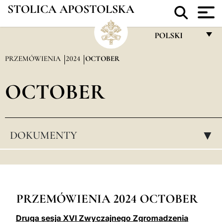
STOLICA APOSTOLSKA
POLSKI
FRANÇAIS
PRZEMÓWIENIA
2024
OCTOBER
ENGLISH
OCTOBER
ITALIANO
PORTUGUÊS
ESPAÑOL
DOKUMENTY
▸
DEUTSCH
POLSKI
العربيّة
PRZEMÓWIENIA 2024 OCTOBER
中文
Druga sesja XVI Zwyczajnego Zgromadzenia