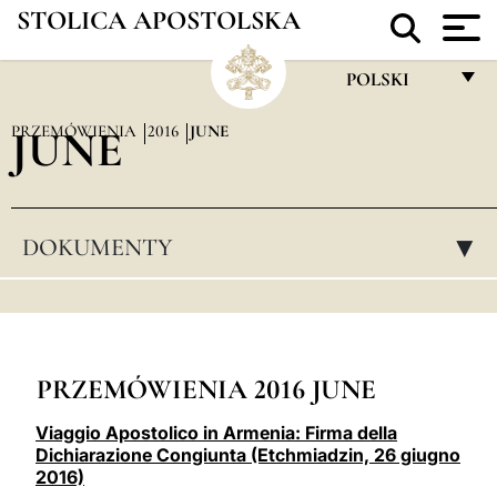
STOLICA APOSTOLSKA
POLSKI
FRANÇAIS
PRZEMÓWIENIA
JUNE
2016
JUNE
ENGLISH
ITALIANO
DOKUMENTY
▸
PORTUGUÊS
ESPAÑOL
DEUTSCH
POLSKI
PRZEMÓWIENIA 2016 JUNE
العربيّة
Viaggio Apostolico in Armenia: Firma della
Dichiarazione Congiunta (Etchmiadzin, 26 giugno
中文
2016)