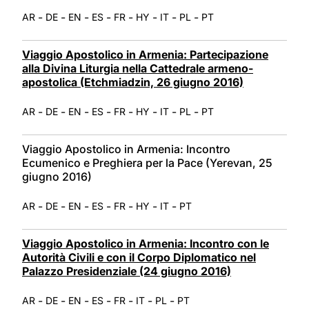
LATINE
-
-
-
-
-
-
-
-
AR
DE
EN
ES
FR
HY
IT
PL
PT
Viaggio Apostolico in Armenia: Partecipazione
alla Divina Liturgia nella Cattedrale armeno-
apostolica (Etchmiadzin, 26 giugno 2016)
-
-
-
-
-
-
-
-
AR
DE
EN
ES
FR
HY
IT
PL
PT
Viaggio Apostolico in Armenia: Incontro
Ecumenico e Preghiera per la Pace (Yerevan, 25
giugno 2016)
-
-
-
-
-
-
-
AR
DE
EN
ES
FR
HY
IT
PT
Viaggio Apostolico in Armenia: Incontro con le
Autorità Civili e con il Corpo Diplomatico nel
Palazzo Presidenziale (24 giugno 2016)
-
-
-
-
-
-
-
AR
DE
EN
ES
FR
IT
PL
PT