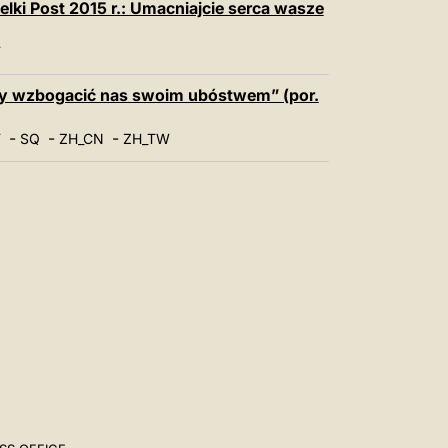
lki Post 2015 r.: Umacniajcie serca wasze
T
 aby wzbogacić nas swoim ubóstwem” (por.
-
-
-
T
SQ
ZH_CN
ZH_TW