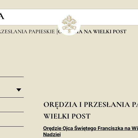
A
RZESŁANIA PAPIESKIE
ORĘDZIA NA WIELKI POST
ORĘDZIA I PRZESŁANIA P
WIELKI POST
Orędzie Ojca Świętego Franciszka na W
Nadziei