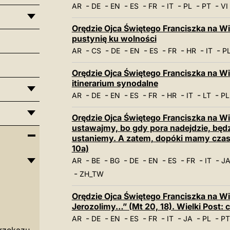
-
-
-
-
-
-
-
-
AR
DE
EN
ES
FR
IT
PL
PT
VI
Orędzie Ojca Świętego Franciszka na Wi
pustynię ku wolności
-
-
-
-
-
-
-
-
AR
CS
DE
EN
ES
FR
HR
IT
P
Orędzie Ojca Świętego Franciszka na Wi
itinerarium synodalne
-
-
-
-
-
-
-
-
AR
DE
EN
ES
FR
HR
IT
LT
PL
Orędzie Ojca Świętego Franciszka na Wi
ustawajmy, bo gdy pora nadejdzie, będzi
ustaniemy. A zatem, dopóki mamy czas
10a)
-
-
-
-
-
-
-
-
AR
BE
BG
DE
EN
ES
FR
IT
J
-
ZH_TW
Orędzie Ojca Świętego Franciszka na Wi
Jerozolimy…” (Mt 20, 18). Wielki Post: 
-
-
-
-
-
-
-
-
AR
DE
EN
ES
FR
IT
JA
PL
PT