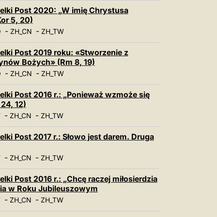
elki Post 2020: „W imię Chrystusa
or 5, 20)
-
-
Q
ZH_CN
ZH_TW
elki Post 2019 roku: «Stworzenie z
synów Bożych» (Rm 8, 19)
-
-
Q
ZH_CN
ZH_TW
elki Post 2016 r.: „Ponieważ wzmoże się
24, 12)
-
-
T
ZH_CN
ZH_TW
lki Post 2017 r.: Słowo jest darem. Druga
-
-
T
ZH_CN
ZH_TW
lki Post 2016 r.: „Chcę raczej miłosierdzia
rdzia w Roku Jubileuszowym
-
-
T
ZH_CN
ZH_TW