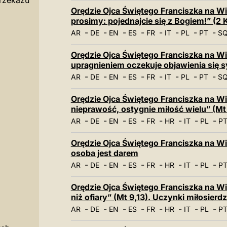
rzekazu
Orędzie Ojca Świętego Franciszka na Wi
prosimy: pojednajcie się z Bogiem!” (2 K
-
-
-
-
-
-
-
-
AR
DE
EN
ES
FR
IT
PL
PT
S
Orędzie Ojca Świętego Franciszka na Wi
upragnieniem oczekuje objawienia się 
-
-
-
-
-
-
-
-
AR
DE
EN
ES
FR
IT
PL
PT
S
Orędzie Ojca Świętego Franciszka na Wi
nieprawość, ostygnie miłość wielu” (Mt 
-
-
-
-
-
-
-
-
AR
DE
EN
ES
FR
HR
IT
PL
P
Orędzie Ojca Świętego Franciszka na Wie
osoba jest darem
-
-
-
-
-
-
-
-
AR
DE
EN
ES
FR
HR
IT
PL
P
Orędzie Ojca Świętego Franciszka na Wie
niż ofiary” (Mt 9,13). Uczynki miłosie
-
-
-
-
-
-
-
-
AR
DE
EN
ES
FR
HR
IT
PL
P