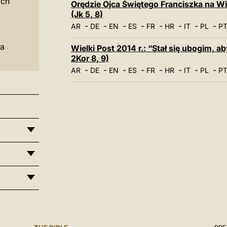
ych
Orędzie Ojca Świętego Franciszka na Wie
(Jk 5, 8)
-
-
-
-
-
-
-
-
AR
DE
EN
ES
FR
HR
IT
PL
P
ta
Wielki Post 2014 r.: “Stał się ubogim,
2Kor 8, 9)
-
-
-
-
-
-
-
-
AR
DE
EN
ES
FR
HR
IT
PL
P