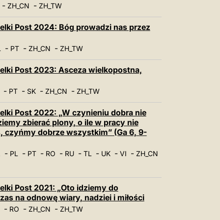
中文
-
-
ZH_CN
ZH_TW
LATINE
elki Post 2024: Bóg prowadzi nas przez
-
-
-
L
PT
ZH_CN
ZH_TW
elki Post 2023: Asceza wielkopostna,
-
-
-
-
PT
SK
ZH_CN
ZH_TW
elki Post 2022: „W czynieniu dobra nie
emy zbierać plony, o ile w pracy nie
, czyńmy dobrze wszystkim” (Ga 6, 9-
-
-
-
-
-
-
-
-
A
PL
PT
RO
RU
TL
UK
VI
ZH_CN
elki Post 2021: „Oto idziemy do
czas na odnowę wiary, nadziei i miłości
-
-
-
RO
ZH_CN
ZH_TW