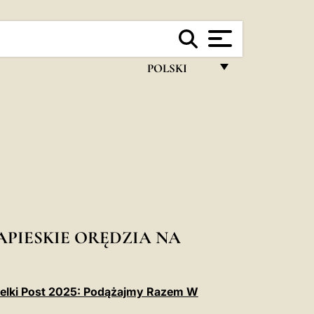
POLSKI
FRANÇAIS
ENGLISH
ITALIANO
PORTUGUÊS
ESPAÑOL
DEUTSCH
APIESKIE ORĘDZIA NA
POLSKI
العربيّة
ielki Post 2025: Podążajmy Razem W