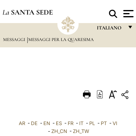
La
SANTA SEDE
ITALIANO
MESSAGGI
MESSAGGI PER LA QUARESIMA
FRANÇAIS
ENGLISH
ITALIANO
PORTUGUÊS
ESPAÑOL
DEUTSCH
POLSKI
العربيّة
AR
-
DE
-
EN
-
ES
-
FR
-
IT
-
PL
-
PT
-
VI
-
ZH_CN
-
ZH_TW
中文