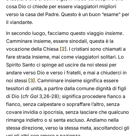
cosa Dio ci chiede per essere viaggiatori migliori
verso la casa del Padre. Questo è un buon “esame” per
il viandante.
In secondo luogo, facciamo questo viaggio
insieme
.
Camminare insieme, essere sinodali, questa è la
vocazione della Chiesa
[2]
. I cristiani sono chiamati a
fare strada insieme, mai come viaggiatori solitari. Lo
Spirito Santo ci spinge ad uscire da noi stessi per
andare verso Dio e verso i fratelli, e mai a chiuderci in
noi stessi
[3]
. Camminare insieme significa essere
tessitori di unità, a partire dalla comune dignità di figli
di Dio (cfr
Gal
3,26-28); significa procedere fianco a
fianco, senza calpestare o sopraffare l’altro, senza
covare invidia o ipocrisia, senza lasciare che qualcuno
rimanga indietro o si senta escluso. Andiamo nella
stessa direzione, verso la stessa meta, ascoltandoci gli
uni gli altri con amore e pazienza.