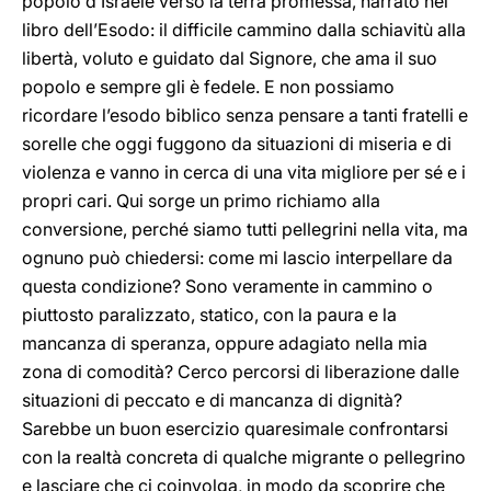
popolo d’Israele verso la terra promessa, narrato nel
libro dell’Esodo: il difficile cammino dalla schiavitù alla
libertà, voluto e guidato dal Signore, che ama il suo
popolo e sempre gli è fedele. E non possiamo
ricordare l’esodo biblico senza pensare a tanti fratelli e
sorelle che oggi fuggono da situazioni di miseria e di
violenza e vanno in cerca di una vita migliore per sé e i
propri cari. Qui sorge un primo richiamo alla
conversione, perché siamo tutti pellegrini nella vita, ma
ognuno può chiedersi: come mi lascio interpellare da
questa condizione? Sono veramente in cammino o
piuttosto paralizzato, statico, con la paura e la
mancanza di speranza, oppure adagiato nella mia
zona di comodità? Cerco percorsi di liberazione dalle
situazioni di peccato e di mancanza di dignità?
Sarebbe un buon esercizio quaresimale confrontarsi
con la realtà concreta di qualche migrante o pellegrino
e lasciare che ci coinvolga, in modo da scoprire che