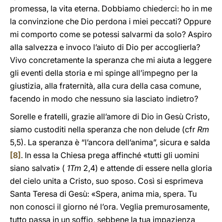
promessa, la vita eterna. Dobbiamo chiederci: ho in me
la convinzione che Dio perdona i miei peccati? Oppure
mi comporto come se potessi salvarmi da solo? Aspiro
alla salvezza e invoco l’aiuto di Dio per accoglierla?
Vivo concretamente la speranza che mi aiuta a leggere
gli eventi della storia e mi spinge all’impegno per la
giustizia, alla fraternità, alla cura della casa comune,
facendo in modo che nessuno sia lasciato indietro?
Sorelle e fratelli, grazie all’amore di Dio in Gesù Cristo,
siamo custoditi nella speranza che non delude (cfr
Rm
5,5). La speranza è “l’ancora dell’anima”, sicura e salda
[8]
. In essa la Chiesa prega affinché «tutti gli uomini
siano salvati» (
1Tm
2,4) e attende di essere nella gloria
del cielo unita a Cristo, suo sposo. Così si esprimeva
Santa Teresa di Gesù: «Spera, anima mia, spera. Tu
non conosci il giorno né l’ora. Veglia premurosamente,
tutto passa in un soffio, sebbene la tua impazienza