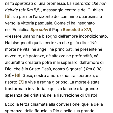
nella speranza
di una promessa. La
speranza che non
delude
(cfr
Rm
5,5), messaggio centrale del Giubileo
[5]
, sia per noi l’orizzonte del cammino quaresimale
verso la vittoria pasquale. Come ci ha insegnato
nell’Enciclica
Spe salvi
il Papa
Benedetto XVI
,
«l’essere umano ha bisogno dell’amore incondizionato.
Ha bisogno di quella certezza che gli fa dire: “Né
morte né vita, né angeli né principati, né presente né
avvenire, né potenze, né altezze né profondità, né
alcun’altra creatura potrà mai separarci dall’amore di
Dio, che è in Cristo Gesù, nostro Signore” (
Rm
8,38-
39)»
[6]
. Gesù, nostro amore e nostra speranza, è
risorto
[7]
e vive e regna glorioso. La morte è stata
trasformata in vittoria e qui sta la fede e la grande
speranza dei cristiani: nella risurrezione di Cristo!
Ecco la terza chiamata alla conversione: quella della
speranza, della fiducia in Dio e nella sua grande