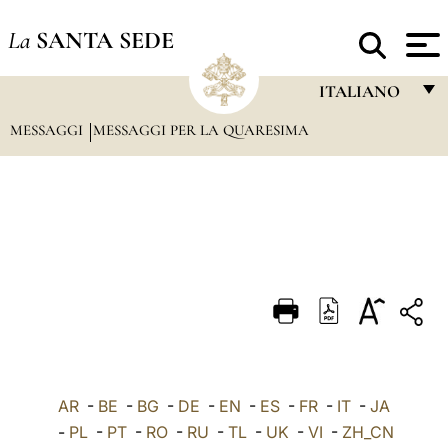
La
SANTA SEDE
ITALIANO
MESSAGGI
MESSAGGI PER LA QUARESIMA
FRANÇAIS
ENGLISH
ITALIANO
PORTUGUÊS
ESPAÑOL
DEUTSCH
POLSKI
العربيّة
AR
-
BE
-
BG
-
DE
-
EN
-
ES
-
FR
-
IT
-
JA
-
PL
-
PT
-
RO
-
RU
-
TL
-
UK
-
VI
-
ZH_CN
中文