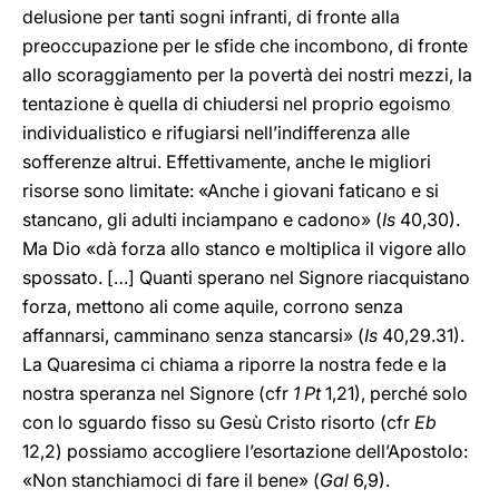
delusione per tanti sogni infranti, di fronte alla
preoccupazione per le sfide che incombono, di fronte
allo scoraggiamento per la povertà dei nostri mezzi, la
tentazione è quella di chiudersi nel proprio egoismo
individualistico e rifugiarsi nell’indifferenza alle
sofferenze altrui. Effettivamente, anche le migliori
risorse sono limitate: «Anche i giovani faticano e si
stancano, gli adulti inciampano e cadono» (
Is
40,30).
Ma Dio «dà forza allo stanco e moltiplica il vigore allo
spossato. […] Quanti sperano nel Signore riacquistano
forza, mettono ali come aquile, corrono senza
affannarsi, camminano senza stancarsi» (
Is
40,29.31).
La Quaresima ci chiama a riporre la nostra fede e la
nostra speranza nel Signore (cfr
1 Pt
1,21), perché solo
con lo sguardo fisso su Gesù Cristo risorto (cfr
Eb
12,2) possiamo accogliere l’esortazione dell’Apostolo:
«Non stanchiamoci di fare il bene» (
Gal
6,9).