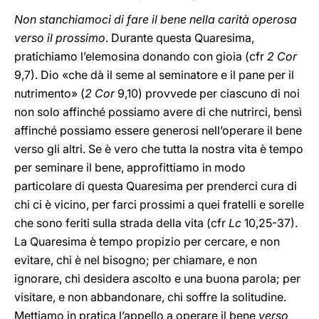
Non stanchiamoci di fare il bene nella carità operosa
verso il prossimo
. Durante questa Quaresima,
pratichiamo l’elemosina donando con gioia (cfr
2 Cor
9,7). Dio «che dà il seme al seminatore e il pane per il
nutrimento» (
2 Cor
9,10) provvede per ciascuno di noi
non solo affinché possiamo avere di che nutrirci, bensì
affinché possiamo essere generosi nell’operare il bene
verso gli altri. Se è vero che tutta la nostra vita è tempo
per seminare il bene, approfittiamo in modo
particolare di questa Quaresima per prenderci cura di
chi ci è vicino, per farci prossimi a quei fratelli e sorelle
che sono feriti sulla strada della vita (cfr
Lc
10,25-37).
La Quaresima è tempo propizio per cercare, e non
evitare, chi è nel bisogno; per chiamare, e non
ignorare, chi desidera ascolto e una buona parola; per
visitare, e non abbandonare, chi soffre la solitudine.
Mettiamo in pratica l’appello a operare il bene
verso