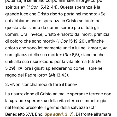
potenza; è seminato corpo animale, risorge corpo
spirituale» (
1 Cor
15,42-44). Questa speranza è la
grande luce che Cristo risorto porta nel mondo: «Se
noi abbiamo avuto speranza in Cristo soltanto per
questa vita, siamo da commiserare più di tutti gli
uomini. Ora, invece, Cristo è risorto dai morti, primizia
di coloro che sono morti» (
1 Cor
15,19-20), affinché
coloro che sono intimamente uniti a lui nell’amore, «a
somiglianza della sua morte» (
Rm
6,5), siano anche
uniti alla sua risurrezione per la vita eterna (cfr
Gv
5,29): «Allora i giusti splenderanno come il sole nel
regno del Padre loro» (
Mt
13,43).
2. «Non stanchiamoci di fare il bene»
La risurrezione di Cristo anima le speranze terrene con
la «grande speranza» della vita eterna e immette già
nel tempo presente il germe della salvezza (cfr
Benedetto XVI, Enc.
Spe salvi
,
3
;
7
). Di fronte all’amara