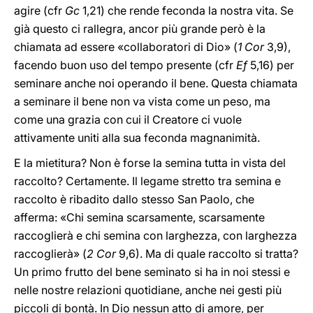
agire (cfr
Gc
1,21) che rende feconda la nostra vita. Se
già questo ci rallegra, ancor più grande però è la
chiamata ad essere «collaboratori di Dio» (
1 Cor
3,9),
facendo buon uso del tempo presente (cfr
Ef
5,16) per
seminare anche noi operando il bene. Questa chiamata
a seminare il bene non va vista come un peso, ma
come una grazia con cui il Creatore ci vuole
attivamente uniti alla sua feconda magnanimità.
E la mietitura? Non è forse la semina tutta in vista del
raccolto? Certamente. Il legame stretto tra semina e
raccolto è ribadito dallo stesso San Paolo, che
afferma: «Chi semina scarsamente, scarsamente
raccoglierà e chi semina con larghezza, con larghezza
raccoglierà» (
2 Cor
9,6). Ma di quale raccolto si tratta?
Un primo frutto del bene seminato si ha in noi stessi e
nelle nostre relazioni quotidiane, anche nei gesti più
piccoli di bontà. In Dio nessun atto di amore, per