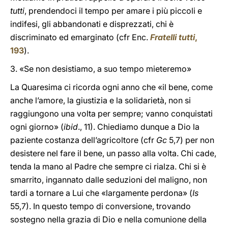
tutti
, prendendoci il tempo per amare i più piccoli e
indifesi, gli abbandonati e disprezzati, chi è
discriminato ed emarginato (cfr Enc.
Fratelli tutti
,
193
).
3. «Se non desistiamo, a suo tempo mieteremo»
La Quaresima ci ricorda ogni anno che «il bene, come
anche l’amore, la giustizia e la solidarietà, non si
raggiungono una volta per sempre; vanno conquistati
ogni giorno» (
ibid
., 11). Chiediamo dunque a Dio la
paziente costanza dell’agricoltore (cfr
Gc
5,7) per non
desistere nel fare il bene, un passo alla volta. Chi cade,
tenda la mano al Padre che sempre ci rialza. Chi si è
smarrito, ingannato dalle seduzioni del maligno, non
tardi a tornare a Lui che «largamente perdona» (
Is
55,7). In questo tempo di conversione, trovando
sostegno nella grazia di Dio e nella comunione della