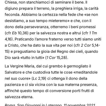
Chiesa, non stanchiamoci di seminare il bene. Il
digiuno prepara il terreno, la preghiera irriga, la carità
feconda. Abbiamo la certezza nella fede che «se non
desistiamo, a suo tempo mieteremo» e che, con il
dono della perseveranza, otterremo i beni promessi
(cfr
Eb
10,36) per la salvezza nostra e altrui (cfr
1 Tm
4,16). Praticando l’amore fraterno verso tutti siamo uniti
a Cristo, che ha dato la sua vita per noi (cfr
2 Cor
5,14-
15) e pregustiamo la gioia del Regno dei cieli, quando
Dio sarà «tutto in tutti» (
1 Cor
15,28).
La Vergine Maria, dal cui grembo è germogliato il
Salvatore e che custodiva tutte le cose «meditandole
nel suo cuore» (
Lc
2,19) ci ottenga il dono della
pazienza e ci sia vicina con la sua materna presenza,
affinché questo tempo di conversione porti frutti di
salvezza eterna.
Roma, San Giovanni in Laterano, 11 novembre 2021,