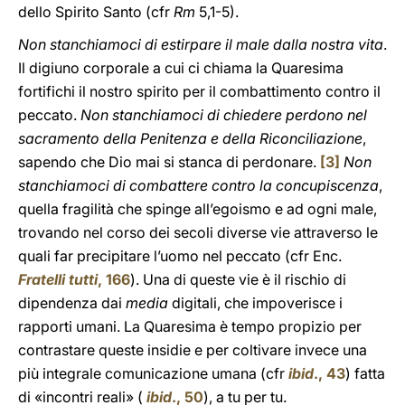
dello Spirito Santo (cfr
Rm
5,1-5).
Non stanchiamoci di estirpare il male dalla nostra vita
.
Il digiuno corporale a cui ci chiama la Quaresima
fortifichi il nostro spirito per il combattimento contro il
peccato.
Non stanchiamoci di chiedere perdono nel
sacramento della Penitenza e della Riconciliazione
,
sapendo che Dio mai si stanca di perdonare.
[3]
Non
stanchiamoci di combattere contro la concupiscenza
,
quella fragilità che spinge all’egoismo e ad ogni male,
trovando nel corso dei secoli diverse vie attraverso le
quali far precipitare l’uomo nel peccato (cfr Enc.
Fratelli tutti
, 166
). Una di queste vie è il rischio di
dipendenza dai
media
digitali, che impoverisce i
rapporti umani. La Quaresima è tempo propizio per
contrastare queste insidie e per coltivare invece una
più integrale comunicazione umana (cfr
ibid
., 43
) fatta
di «incontri reali» (
ibid
., 50
), a tu per tu.