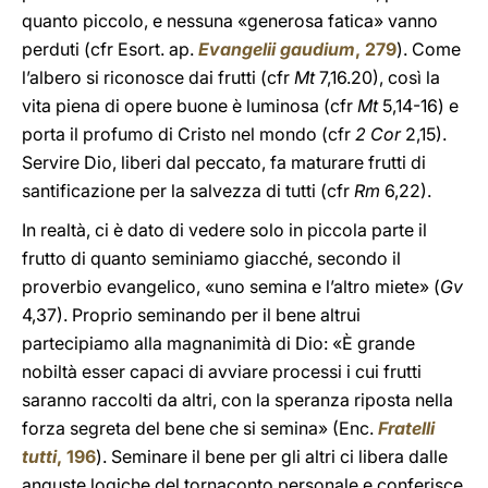
quanto piccolo, e nessuna «generosa fatica» vanno
perduti (cfr Esort. ap.
Evangelii gaudium
, 279
). Come
l’albero si riconosce dai frutti (cfr
Mt
7,16.20), così la
vita piena di opere buone è luminosa (cfr
Mt
5,14-16) e
porta il profumo di Cristo nel mondo (cfr
2 Cor
2,15).
Servire Dio, liberi dal peccato, fa maturare frutti di
santificazione per la salvezza di tutti (cfr
Rm
6,22).
In realtà, ci è dato di vedere solo in piccola parte il
frutto di quanto seminiamo giacché, secondo il
proverbio evangelico, «uno semina e l’altro miete» (
Gv
4,37). Proprio seminando per il bene altrui
partecipiamo alla magnanimità di Dio: «È grande
nobiltà esser capaci di avviare processi i cui frutti
saranno raccolti da altri, con la speranza riposta nella
forza segreta del bene che si semina» (Enc.
Fratelli
tutti
, 196
). Seminare il bene per gli altri ci libera dalle
anguste logiche del tornaconto personale e conferisce