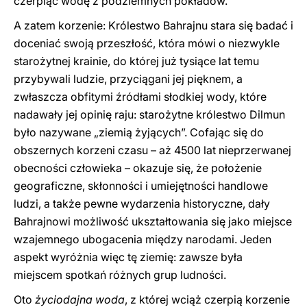
czerpiąc wodę z podziemnych pokładów.
A zatem korzenie: Królestwo Bahrajnu stara się badać i
doceniać swoją przeszłość, która mówi o niezwykle
starożytnej krainie, do której już tysiące lat temu
przybywali ludzie, przyciągani jej pięknem, a
zwłaszcza obfitymi źródłami słodkiej wody, które
nadawały jej opinię raju: starożytne królestwo Dilmun
było nazywane „ziemią żyjących”. Cofając się do
obszernych korzeni czasu – aż 4500 lat nieprzerwanej
obecności człowieka – okazuje się, że położenie
geograficzne, skłonności i umiejętności handlowe
ludzi, a także pewne wydarzenia historyczne, dały
Bahrajnowi możliwość ukształtowania się jako miejsce
wzajemnego ubogacenia między narodami. Jeden
aspekt wyróżnia więc tę ziemię: zawsze była
miejscem spotkań różnych grup ludności.
Oto
życiodajna woda
, z której wciąż czerpią korzenie