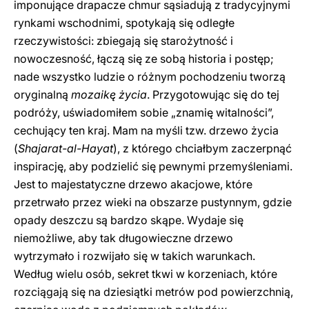
imponujące drapacze chmur sąsiadują z tradycyjnymi
rynkami wschodnimi, spotykają się odległe
rzeczywistości: zbiegają się starożytność i
nowoczesność, łączą się ze sobą historia i postęp;
nade wszystko ludzie o różnym pochodzeniu tworzą
oryginalną
mozaikę życia
. Przygotowując się do tej
podróży, uświadomiłem sobie „znamię witalności”,
cechujący ten kraj. Mam na myśli tzw. drzewo życia
(
Shajarat-al-Hayat
), z którego chciałbym zaczerpnąć
inspirację, aby podzielić się pewnymi przemyśleniami.
Jest to majestatyczne drzewo akacjowe, które
przetrwało przez wieki na obszarze pustynnym, gdzie
opady deszczu są bardzo skąpe. Wydaje się
niemożliwe, aby tak długowieczne drzewo
wytrzymało i rozwijało się w takich warunkach.
Według wielu osób, sekret tkwi w korzeniach, które
rozciągają się na dziesiątki metrów pod powierzchnią,