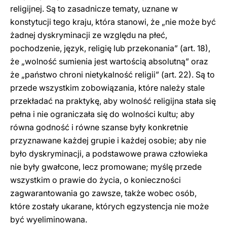
religijnej. Są to zasadnicze tematy, uznane w
konstytucji tego kraju, która stanowi, że „nie może być
żadnej dyskryminacji ze względu na płeć,
pochodzenie, język, religię lub przekonania” (art. 18),
że „wolność sumienia jest wartością absolutną” oraz
że „państwo chroni nietykalność religii” (art. 22). Są to
przede wszystkim zobowiązania, które należy stale
przekładać na praktykę, aby wolność religijna stała się
pełna i nie ograniczała się do wolności kultu; aby
równa godność i równe szanse były konkretnie
przyznawane każdej grupie i każdej osobie; aby nie
było dyskryminacji, a podstawowe prawa człowieka
nie były gwałcone, lecz promowane; myślę przede
wszystkim o prawie do życia, o konieczności
zagwarantowania go zawsze, także wobec osób,
które zostały ukarane, których egzystencja nie może
być wyeliminowana.