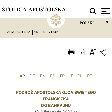
STOLICA APOSTOLSKA
POLSKI
PRZEMÓWIENIA
2022
NOVEMBER
FRANÇAIS
ENGLISH
ITALIANO
PORTUGUÊS
ESPAÑOL
AR
-
DE
-
EN
-
ES
-
FR
-
IT
-
PL
-
PT
DEUTSCH
POLSKI
PODRÓŻ APOSTOLSKA OJCA ŚWIĘTEGO
FRANCISZKA
العربيّة
DO BAHRAJNU
中文