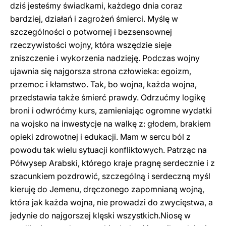
dziś jesteśmy świadkami, każdego dnia coraz
bardziej, działań i zagrożeń śmierci. Myślę w
szczególności o potwornej i bezsensownej
rzeczywistości wojny, która wszędzie sieje
zniszczenie i wykorzenia nadzieję. Podczas wojny
ujawnia się najgorsza strona człowieka: egoizm,
przemoc i kłamstwo. Tak, bo wojna, każda wojna,
przedstawia także śmierć prawdy. Odrzućmy logikę
broni i odwróćmy kurs, zamieniając ogromne wydatki
na wojsko na inwestycje na walkę z: głodem, brakiem
opieki zdrowotnej i edukacji. Mam w sercu ból z
powodu tak wielu sytuacji konfliktowych. Patrząc na
Półwysep Arabski, którego kraje pragnę serdecznie i z
szacunkiem pozdrowić, szczególną i serdeczną myśl
kieruję do Jemenu, dręczonego zapomnianą wojną,
która jak każda wojna, nie prowadzi do zwycięstwa, a
jedynie do najgorszej klęski wszystkich.Niosę w