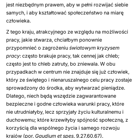
jest niezbędnym prawem, aby w pełni rozwijać siebie
samych, i aby kształtować społeczeństwo na miarę
człowieka.
Z tego kraju, atrakcyjnego ze względu na możliwości
pracy, jakie stwarza, chciałbym ponownie
przypomnieć o zagrożeniu
światowym kryzysem
pracy
: często brakuje pracy, tak cennej jak chleb;
często jest to chleb zatruty, bo zniewala. W obu
przypadkach w centrum nie znajduje się już człowiek,
który ze świętego i nienaruszalnego celu pracy zostaje
sprowadzony do środka, aby wytwarzać pieniądze.
Dlatego, niech będą wszędzie zagwarantowane
bezpieczne i godne człowieka warunki pracy, które
nie utrudniałyby, lecz sprzyjały życiu kulturalnemu i
duchowemu; które krzewiłyby spójność społeczną, z
korzyścią dla wspólnego życia i samego rozwoju
krajów (por.
Gaudium et spes
, 9.27.60.67).