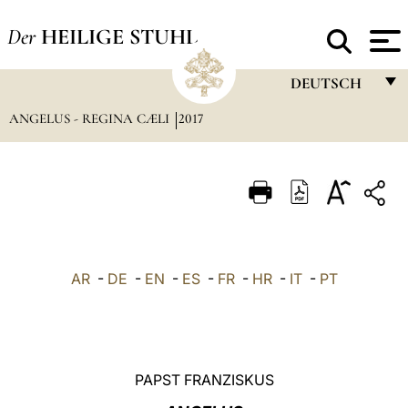
Der
HEILIGE STUHL
DEUTSCH
ANGELUS - REGINA CÆLI
2017
FRANÇAIS
ENGLISH
ITALIANO
PORTUGUÊS
ESPAÑOL
AR
-
DE
-
EN
-
ES
-
FR
-
HR
-
IT
-
PT
DEUTSCH
POLSKI
العربيّة
PAPST FRANZISKUS
中文