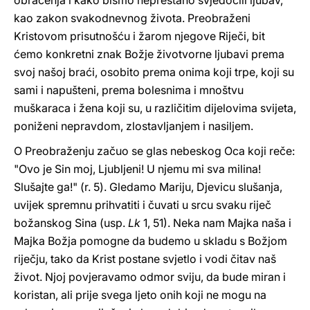
obraćenja i kako bismo neprestano svjedočili ljubav,
kao zakon svakodnevnog života. Preobraženi
Kristovom prisutnošću i žarom njegove Riječi, bit
ćemo konkretni znak Božje životvorne ljubavi prema
svoj našoj braći, osobito prema onima koji trpe, koji su
sami i napušteni, prema bolesnima i mnoštvu
muškaraca i žena koji su, u različitim dijelovima svijeta,
poniženi nepravdom, zlostavljanjem i nasiljem.
O Preobraženju začuo se glas nebeskog Oca koji reče:
"Ovo je Sin moj, Ljubljeni! U njemu mi sva milina!
Slušajte ga!" (r. 5). Gledamo Mariju, Djevicu slušanja,
uvijek spremnu prihvatiti i čuvati u srcu svaku riječ
božanskog Sina (usp.
Lk
1, 51). Neka nam Majka naša i
Majka Božja pomogne da budemo u skladu s Božjom
riječju, tako da Krist postane svjetlo i vodi čitav naš
život. Njoj povjeravamo odmor sviju, da bude miran i
koristan, ali prije svega ljeto onih koji ne mogu na