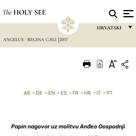
The
HOLY SEE
HRVATSKI
ANGELUS - REGINA CÆLI
2017
FRANÇAIS
ENGLISH
ITALIANO
PORTUGUÊS
ESPAÑOL
AR
-
DE
-
EN
-
ES
-
FR
-
HR
-
IT
-
PT
DEUTSCH
POLSKI
العربيّة
Papin nagovor uz molitvu Anđeo Gospodnji
中文