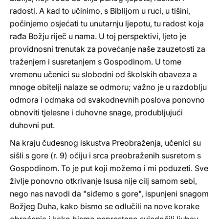
radosti. A kad to učinimo, s Biblijom u ruci, u tišini,
počinjemo osjećati tu unutarnju ljepotu, tu radost koja
rađa Božju riječ u nama. U toj perspektivi, ljeto je
providnosni trenutak za povećanje naše zauzetosti za
traženjem i susretanjem s Gospodinom. U tome
vremenu učenici su slobodni od školskih obaveza a
mnoge obitelji nalaze se odmoru; važno je u razdoblju
odmora i odmaka od svakodnevnih poslova ponovno
obnoviti tjelesne i duhovne snage, produbljujući
duhovni put.
Na kraju čudesnog iskustva Preobraženja, učenici su
sišli s gore (r. 9) očiju i srca preobraženih susretom s
Gospodinom. To je put koji možemo i mi poduzeti. Sve
življe ponovno otkrivanje Isusa nije cilj samom sebi,
nego nas navodi da "siđemo s gore", ispunjeni snagom
Božjeg Duha, kako bismo se odlučili na nove korake