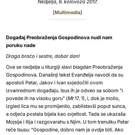
Nedjelja, 6. kolovoza 2017.
LATINE
[
Multimedia
]
Događaj Preobraženja Gospodinova nudi nam
poruku nade
Draga braćo i sestre, dobar dan!
Ove se nedjelje u liturgiji slavi blagdan Preobraženja
Gospodinova. Današnji tekst Evanđelja navodi da su
apostoli Petar, Jakov i Ivan svjedočili ovom
izvanrednom događaju. Isus ih je odveo sa sobom "i
povede ih na visoku goru" (
Mt
17, 1), i, dok je molio,
izgled lica mu se promijenilo, zablistavši poput sunca,
a odjeća postala bijela kao svjetlost. Tada se ukazaša
Mojsije i Ilija i razgovarahu s Njim. U tom trenutku Petar
reče Isusu: "Gospodine, dobro nam je ovdje biti. Ako