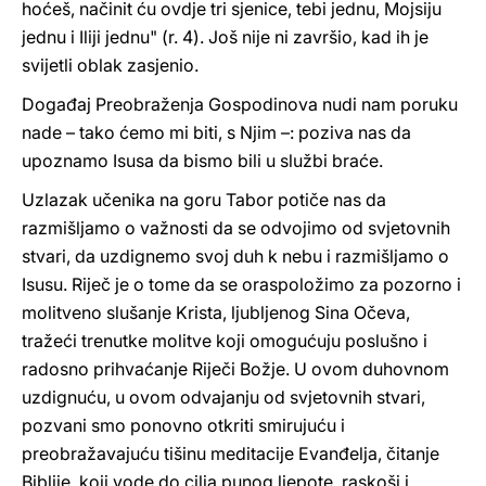
hoćeš, načinit ću ovdje tri sjenice, tebi jednu, Mojsiju
jednu i Iliji jednu" (r. 4). Još nije ni završio, kad ih je
svijetli oblak zasjenio.
Događaj Preobraženja Gospodinova nudi nam poruku
nade – tako ćemo mi biti, s Njim –: poziva nas da
upoznamo Isusa da bismo bili u službi braće.
Uzlazak učenika na goru Tabor potiče nas da
razmišljamo o važnosti da se odvojimo od svjetovnih
stvari, da uzdignemo svoj duh k nebu i razmišljamo o
Isusu. Riječ je o tome da se oraspoložimo za pozorno i
molitveno slušanje Krista, ljubljenog Sina Očeva,
tražeći trenutke molitve koji omogućuju poslušno i
radosno prihvaćanje Riječi Božje. U ovom duhovnom
uzdignuću, u ovom odvajanju od svjetovnih stvari,
pozvani smo ponovno otkriti smirujuću i
preobražavajuću tišinu meditacije Evanđelja, čitanje
Biblije, koji vode do cilja punog ljepote, raskoši i