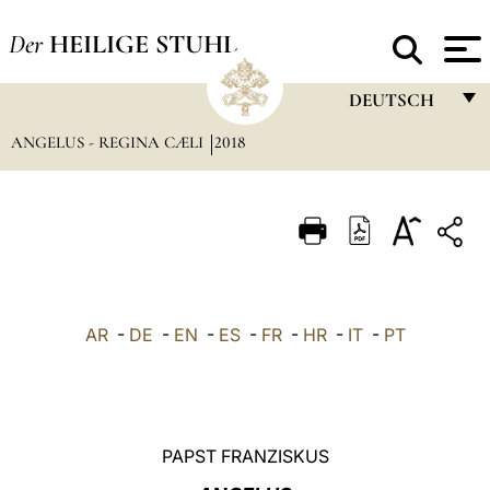
Der
HEILIGE STUHL
DEUTSCH
ANGELUS - REGINA CÆLI
2018
FRANÇAIS
ENGLISH
ITALIANO
PORTUGUÊS
ESPAÑOL
AR
-
DE
-
EN
-
ES
-
FR
-
HR
-
IT
-
PT
DEUTSCH
POLSKI
العربيّة
PAPST FRANZISKUS
中文