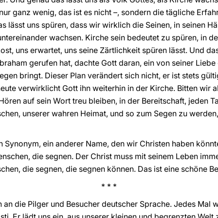
nur ganz wenig, das ist es nicht –, sondern die tägliche Erfah
as lässt uns spüren, dass wir wirklich die Seinen, in seinen Hä
ntereinander wachsen. Kirche sein bedeutet zu spüren, in de
bkost, uns erwartet, uns seine Zärtlichkeit spüren lässt. Und d
 Abraham gerufen hat, dachte Gott daran, ein von seiner Lieb
en bringt. Dieser Plan verändert sich nicht, er ist stets gültig
ute verwirklicht Gott ihn weiterhin in der Kirche. Bitten wir 
ren auf sein Wort treu bleiben, in der Bereitschaft, jeden
chen, unserer wahren Heimat, und so zum Segen zu werden,
n Synonym, ein anderer Name, den wir Christen haben könnte
enschen, die segnen. Der Christ muss mit seinem Leben imme
chen, die segnen, die segnen können. Das ist eine schöne B
* * *
ch an die Pilger und Besucher deutscher Sprache. Jedes Mal 
ti. Er lädt uns ein, aus unserer kleinen und begrenzten Welt