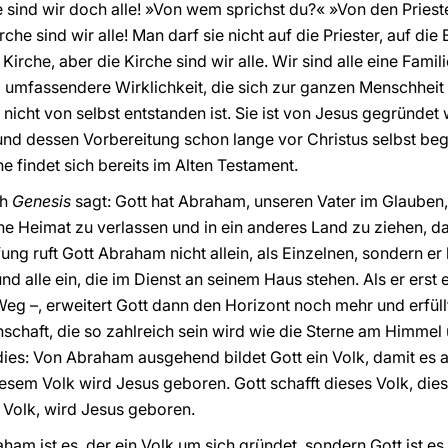
 sind wir doch alle! »Von wem sprichst du?« »Von den Priester
che sind wir alle! Man darf sie nicht auf die Priester, auf die
che, aber die Kirche sind wir alle. Wir sind alle eine Familie
el umfassendere Wirklichkeit, die sich zur ganzen Menschheit h
nicht von selbst entstanden ist. Sie ist von Jesus gegründet w
und dessen Vorbereitung schon lange vor Christus selbst be
 findet sich bereits im Alten Testament.
ch
Genesis
sagt: Gott hat Abraham, unseren Vater im Glauben,
he Heimat zu verlassen und in ein anderes Land zu ziehen, da
fung ruft Gott Abraham nicht allein, als Einzelnen, sondern e
d alle ein, die im Dienst an seinem Haus stehen. Als er erst e
Weg –, erweitert Gott dann den Horizont noch mehr und erfü
chaft, die so zahlreich sein wird wie die Sterne am Himmel
dies: Von Abraham ausgehend bildet Gott ein Volk, damit es a
sem Volk wird Jesus geboren. Gott schafft dieses Volk, dies
 Volk, wird Jesus geboren.
ham ist es, der ein Volk um sich gründet, sondern Gott ist e