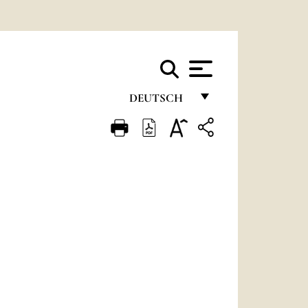
DEUTSCH
FRANÇAIS
ENGLISH
ITALIANO
PORTUGUÊS
ESPAÑOL
DEUTSCH
POLSKI