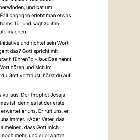
überwinden, und bat um
 Fall dagegen erlebt man etwas
rahams Tür und sagt zu ihm:
Volk machen.
nitiative und richtet sein Wort
eht das? Gott spricht mit
präch führen?« »Ja.« Das nennt
 Wort hören und sich im
du Gott vertraust, hörst du auf
s voraus. Der Prophet Jesaja –
s ist, denn es ist der erste
wartet er uns. Er ruft uns, er
 uns immer. »Aber Vater, das
da meinen, dass Gott mich
h noch mehr, und er erwartet