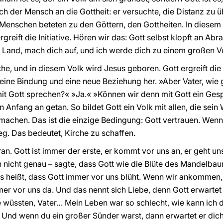
h der Mensch an die Gottheit: er versuchte, die Distanz zu 
Menschen beteten zu den Göttern, den Gottheiten. In diesem
greift die Initiative. Hören wir das: Gott selbst klopft an Ab
 Land, mach dich auf, und ich werde dich zu einem großen 
he, und in diesem Volk wird Jesus geboren. Gott ergreift die I
eine Bindung und eine neue Beziehung her. »Aber Vater, wie g
it Gott sprechen?« »Ja.« »Können wir denn mit Gott ein Ges
 Anfang an getan. So bildet Gott ein Volk mit allen, die sein
machen. Das ist die einzige Bedingung: Gott vertrauen. Wenn 
g. Das bedeutet, Kirche zu schaffen.
an. Gott ist immer der erste, er kommt vor uns an, er geht un
 nicht genau – sagte, dass Gott wie die Blüte des Mandelbaume
s heißt, dass Gott immer vor uns blüht. Wenn wir ankommen, er
mer vor uns da. Und das nennt sich Liebe, denn Gott erwartet
e wüssten, Vater… Mein Leben war so schlecht, wie kann ich 
. Und wenn du ein großer Sünder warst, dann erwartet er dic