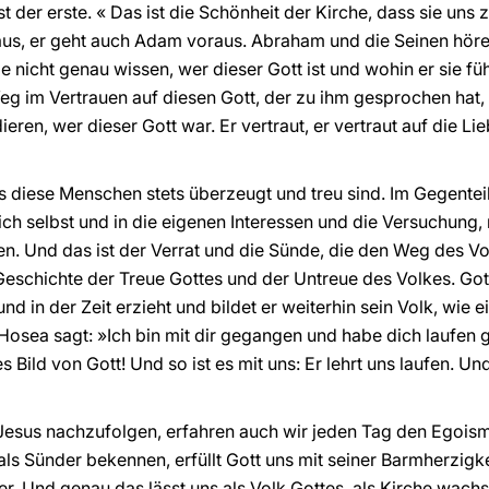
ist der erste. « Das ist die Schönheit der Kirche, dass sie uns 
aus, er geht auch Adam voraus. Abraham und die Seinen hör
 nicht genau wissen, wer dieser Gott ist und wohin er sie füh
 im Vertrauen auf diesen Gott, der zu ihm gesprochen hat, a
ren, wer dieser Gott war. Er vertraut, er vertraut auf die Lieb
s diese Menschen stets überzeugt und treu sind. Im Gegenteil
ch selbst und in die eigenen Interessen und die Versuchung, 
sen. Und das ist der Verrat und die Sünde, die den Weg des 
Geschichte der Treue Gottes und der Untreue des Volkes. Got
und in der Zeit erzieht und bildet er weiterhin sein Volk, wie 
Hosea sagt: »Ich bin mit dir gegangen und habe dich laufen g
es Bild von Gott! Und so ist es mit uns: Er lehrt uns laufen. 
 Jesus nachzufolgen, erfahren auch wir jeden Tag den Egois
ls Sünder bekennen, erfüllt Gott uns mit seiner Barmherzigke
er. Und genau das lässt uns als Volk Gottes, als Kirche wachs