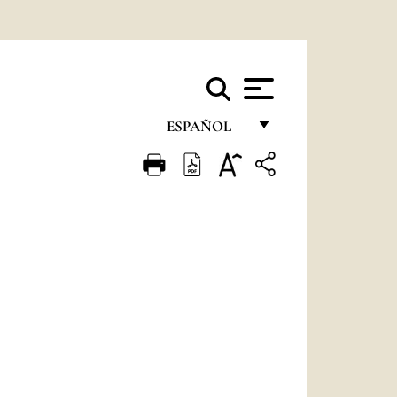
ESPAÑOL
FRANÇAIS
ENGLISH
ITALIANO
PORTUGUÊS
ESPAÑOL
DEUTSCH
POLSKI