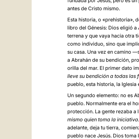
fundada por Jesús, pero es un 
antes de Cristo mismo.
Esta historia, o «prehistoria»,
libro del Génesis: Dios eligió a
terrena y que vaya hacia otra tie
como individuo, sino que implic
su casa. Una vez en camino —sí
a Abrahán de su bendición, pro
orilla del mar. El primer dato
lleve su bendición a todas las f
pueblo, esta historia, la Iglesi
Un segundo elemento: no es Abr
pueblo. Normalmente era el hom
protección. La gente rezaba a l
mismo quien toma la iniciativa
adelante, deja tu tierra, comien
pueblo nace Jesús. Dios toma la