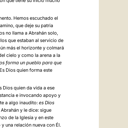
ón que tiene su inicio mucho
stamento. Hemos escuchado el
camino, que deje su patria
ios no llama a Abrahán solo,
llos que estaban al servicio de
aún más el horizonte y colmará
l cielo y como la arena a la
os forma un pueblo para que
 Es Dios quien forma este
s Dios quien da vida a ese
distancia e invocando apoyo y
te a algo inaudito:
es Dios
Abrahán y le dice: sigue
zo de la Iglesia y en este
 y una relación nueva con Él.