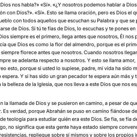
¿Dios nos habla?» «Sí». «¿Y nosotros podemos hablar a Dios
 con Dios?». «Sí». Esto se llama oración, pero es Dios el q
ueblo con todos aquellos que escuchan su Palabra y que se
fiarse de Dios. Si tú te fías de Dios, lo escuchas y te pones en
Dios siempre es el primero, llega antes que nosotros, Él nos p
cía que Dios es como la flor del almendro, porque es el prim
 siempre florece antes que nosotros. Cuando nosotros llega
empre se adelanta respecto a nosotros. Y esto se llama amor
reo esto, porque si usted lo supiese, padre, mi vida ha sid
 espera. Y si has sido un gran pecador te espera aún más y
a la belleza de la Iglesia, que nos lleva a este Dios que nos 
 la llamada de Dios y se pusieron en camino, a pesar de que
ar. Es verdad, porque Abrahán se puso en camino fiándose de
de teología para estudiar quién era este Dios. Se fía, se fía de
rgo, no significa que esta gente haya estado siempre convenc
 resistencias, repliegue sobre sí mismos y sobre los propios i