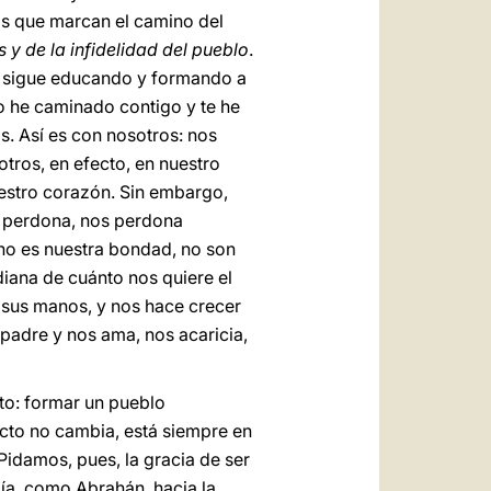
dos que marcan el camino del
os y de la infidelidad del pueblo
.
o sigue educando y formando a
o he caminado contigo y te he
. Así es con nosotros: nos
otros, en efecto, en nuestro
estro corazón. Sin embargo,
 perdona, nos perdona
no es nuestra bondad, no son
iana de cuánto nos quiere el
 sus manos, y nos hace crecer
 padre y nos ama, nos acaricia,
to: formar un pueblo
ecto no cambia, está siempre en
 Pidamos, pues, la gracia de ser
día, como Abrahán, hacia la