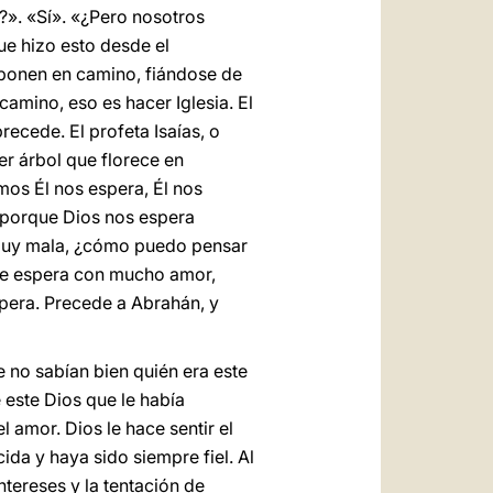
?». «Sí». «¿Pero nosotros
ue hizo esto desde el
 ponen en camino, fiándose de
 camino, eso es hacer Iglesia. El
recede. El profeta Isaías, o
er árbol que florece en
mos Él nos espera, Él nos
, porque Dios nos espera
o muy mala, ¿cómo puedo pensar
 te espera con mucho amor,
espera. Precede a Abrahán, y
 no sabían bien quién era este
 este Dios que le había
l amor. Dios le hace sentir el
ida y haya sido siempre fiel. Al
ntereses y la tentación de