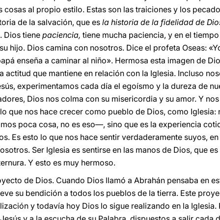
s cosas al propio estilo. Estas son las traiciones y los peca
toria de la salvación, que es
la historia de la fidelidad de Di
. Dios tiene
paciencia,
tiene mucha paciencia, y en el tiemp
u hijo. Dios camina con nosotros. Dice el profeta Oseas: «Y
pá enseña a caminar al niño». Hermosa esta imagen de Dios
 actitud que mantiene en relación con la Iglesia. Incluso nos
Jesús, experimentamos cada día el egoísmo y la dureza de nu
ores, Dios nos colma con su misericordia y su amor. Y nos
 lo que nos hace crecer como pueblo de Dios, como Iglesia: 
os poca cosa, no es eso—, sino que es la experiencia cotid
s. Es esto lo que nos hace sentir verdaderamente suyos, en
osotros. Ser Iglesia es sentirse en las manos de Dios, que es
 ternura. Y esto es muy hermoso.
royecto de Dios. Cuando Dios llamó a Abrahán pensaba en es
eve su bendición a todos los pueblos de la tierra. Este proy
lización y todavía hoy Dios lo sigue realizando en la Iglesia.
 Jesús y a la escucha de su Palabra, dispuestos a salir cada 