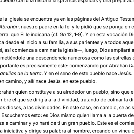
pueblo con una historia larga a sus espaldas y una preparaci
 de la Iglesia se encuentra ya en las páginas del Antiguo Te
Abrahán
, nuestro padre en la fe, y le pidió que se ponga en 
rra, que Él le indicaría (cf.
Gn
12, 1-9). Y en esta vocación D
a desde el inicio a su familia, a sus parientes y a todos aque
, así comienza a caminar la Iglesia—, luego, Dios ampliará 
metiéndole una descendencia numerosa como las estrellas de
 importante es precisamente este: comenzando por Abrahán
Di
amilias de la tierra
. Y en el seno de este pueblo nace Jesús.
a en camino, y allí nace Jesús, en este pueblo.
ahán quien constituye a su alrededor un pueblo, sino que e
bre el que se dirigía a la divinidad, tratando de colmar la 
os dioses, a las divinidades. En este caso, en cambio, se asis
. Escuchemos esto: es Dios mismo quien llama a la puerta de 
za a caminar y yo haré de ti un gran pueblo. Este es el comien
 iniciativa y dirige su palabra al hombre, creando un vínculo