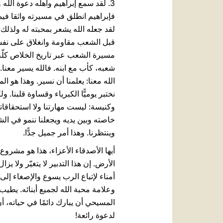
3. لقد سمع إبراهيم وأهله دعوة الله 
فإبراهيم انطلق في مسيرته واثقا فيما
لقد جعله الله يشعر بمحبته له ولذلك و
قبل الشعب مقاومة وانغلاق على نفسه 
مسيرة الشعب عبر تاريخ الخلاص كلّ
شعبه، كأب مع ابنه. فالله يسير معنا. 
الله معنا: يعلمنا أن نسير. وهذا هو 
نختبر يوميًّا الكبرياء وقساوة قلبنا. 
وكنيسة: ليست مهارتنا ولا استحقاقاتنا –
خاصته وبين يديه ويجعلنا ننمو في الشر
وينتظرنا. وهذا أمر جميل جدًّا.
أيها الأصدقاء الأعزاء، هذا هو مشروع 
الأرض. إن هذا التدبير لا يتغيّر ولا يز
أمناء لإتباع الرب يسوع والإصغاء إلى 
وعلامة محبة الله لجميع أبنائه. يطي
المسيحي أن يبارك دائمًا في حياته، أ
لدعوة رائعة!