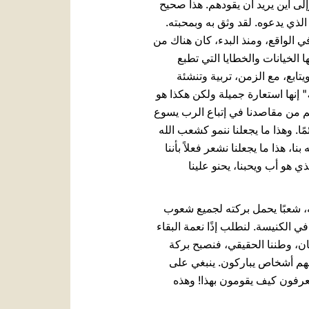
وإلى أين يريد أن يقودهم. هذا صحيح
الذي يدعوه. لقد وثق به وبمحبته.
في الواقع، ومنذ البدء، كان هناك من
الخيانات والخطايا التي تطبع
ويتابع، مع الزمن، تربية وتنشئة
" إنها استعارة جميلة ولكن هكذا هو
رغم من مقاصدنا في إتباع الرب يسوع
مًا. وهذا ما يجعلنا ننمو كشعب الله
ا، هذا ما يجعلنا نشعر فعلاً بأننا
ي هو أب ويحبنا، يحنو علينا
بته، شعبًا يحمل بركته لجميع شعوب
 في الكنيسة. لنطلب إذًا نعمة البقاء
سان، وطننا الحقيقي، فنصبح بركة
إنهم أشخاص يباركون. ينبغي على
ويعرفون كيف يقومون بهذا! وهذه