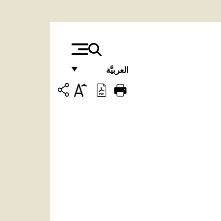
العربيَّة
FRANÇAIS
ENGLISH
ITALIANO
PORTUGUÊS
ESPAÑOL
DEUTSCH
POLSKI