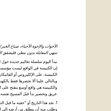
الأخوات والإخوة الأحباء، صباح الخير!
تنتهي المقابلة بدون مطر، فليشفق ال
نبدأ اليوم سلسلة تعاليم جديدة حول ا
إن الكنيسة في الواقع ليست مؤسسة له
الكنيسة، على الإكليروس أو الفاتيكا
وبالتالي علينا ألا نحصرها فقط بالكهنة
والكنيسة هي واقع أوسع ينفتح على الب
عريق وتحضير بدأ قبل المسيح نفسه.
1. نجد هذا التاريخ أو "حقبة ما قبل التاريخ" للكنيسة في صفحات العهد القديم. فقد سمعنا في سفر التكوين أن الله اختار