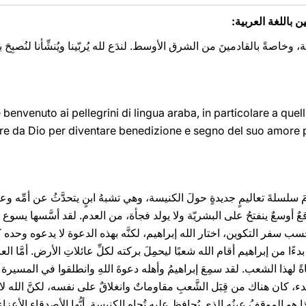
 باللغة العربية:
ية، وخاصةً بالقادمينَ من الشرق الأوسط. لندَع لله يُربّينا ويُنشِّأنا لنُصبِحَ بر
benvenuto ai pellegrini di lingua araba, in particolare a quel
 da Dio per diventare benedizione e segno del suo amore per
اليومَ سلسلةَ تعاليمٍ جديدةٍ حولَ الكنيسة، وهي تشبهُ ابنٍ يتحدَّثُ عن أمِّه 
ٌ أوسعٌ ينفتحُ على البشريّة ولا يولد فجأة، من العدم. لقد أسَّسها يسوع و
فر التكوين، اختار الله إبراهيم، لكنَّه بهذه الدعوة لا يدعوه وحده كفردٍ و
هُ بدءًا من إبراهيم أقام الله شعبًا ليحمِلَ بركته لكلِّ عائلاتِ الأرض. أمَّا الع
ةً لهذا الشعب. لقد سمِعَ إبراهيمُ وأهله دعوةَ اللهِ وانطلقوا في المسيرة ولك
دء، كان هناك من قِبَل الشَّعبِ مقاوماتٌ وانغلاقٌ على نفسه، لكنَّ الله لا 
ذا هو الموقفُ عينُه الذي يُحافظ عليه تُجاه الكنيسة. أيُّها الأصدقاء الأعزا