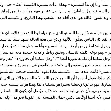
بيته. وما إن بدأ المسيرة – وهكذا بدأت مسيرة الكنيسة أيضًا – حتى وسّع
جوم السماء ورمل شاطئ البحر. إن أول عنصر مهم هو أنه بدءًا من إبراهي
ولد يسوع. فالله هو الذي أقام هذا الشعب وهذا التاريخ، والكنيسة الت
لم يبن حوله شعبًا، وإنما الله هو الذي منح حياة لهذا الشعب. فالإنسان عادة
ة. لقد كان الناس يصلّون للآلهة ولكن في هذه الحالة نشهد شيئًا لم يسب
 ويقول له: انطلق من أرضك وابدأ المسيرة وأنا سأجعل منك شعبًا عظيمًا
در – وهو يوجّه كلمته للإنسان ويخلق رباطًا وعلاقة جديدة معه. قد يسأ
"وهل يمكننا أن نكلمه بدورنا أيضًا؟"، "وهل يمكننا أن نحاوره؟" "نعم وهذ
شعبه من جميع الذين يصغون إلى كلمته وينطلقون في المسيرة واضعين ثقته
لمسيرة فأنت عندها تبني الكنيسة. هكذا تقوم الكنيسة. فمحبة الله تسبق ك
ذكر جيّدًا، يقول أحدهما أن الله هو كزهر اللوز لأنه الشجرة الأولى التي تُ
ظارنا، فهو يدعونا ويجعلنا نسير! هو يسبقنا دائمًا وهذا هو ما نسميه حب لأ
 الله ينتظرني، لأن حياتي ليست صالحة فكيف يُعقل أن يكون الله بانتظار
ر، لأنه أحبنا أولاً. هنا يكمن جمال الكنيسة التي تقودنا نحو هذا الإله ا