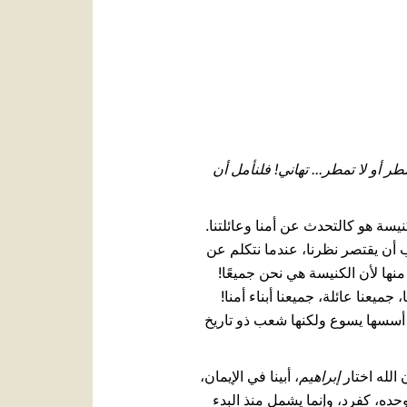
العربيّة
中文
LATINE
ر أو لا تمطر... تهاني! فلنأمل أن
نيسة هو كالتحدث عن أمنا وعائلتنا.
 أن يقتصر نظرنا، عندما نتكلم عن
نها لأن الكنيسة هي نحن جميعًا!
جميعنا عائلة، جميعنا أبناء أمنا!
د أسسها يسوع ولكنها شعب ذو تاريخ
إبراهيم
، أبينا في الإيمان،
. بهذه الدعوة لا يدعو الله إبراهيم وحده، كفرد، وإنما يشمل منذ البدء