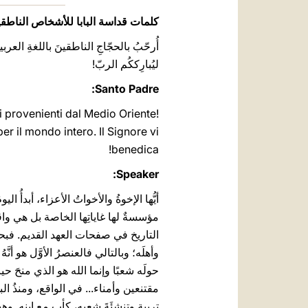
كلمات قداسة البابا للأشخاص الناطقين
أُرحّبُ بالحجّاجِ الناطقينَ باللغةِ العرب
ليُبارِككُم الربّ!
Santo Padre:
li provenienti dal Medio Oriente!
 il mondo intero. Il Signore vi
benedica!
Speaker:
أيُّها الإخوةُ والأخواتُ الأعزاء، أبدأُ 
مؤسسةٌ لها غاياتِها الخاصة بل هي واقع
التاريخ في صفحات العهد القديم. فبحسب س
وأهلَه؛ وبالتالي فالعنصرُ الأوَّل هو أنَّ
حولَه شعبًا وإنما الله هو الذي منحَ حيا
مقتنعين وأمناء... في الواقع، ومنذُ الب
تربية وتنشئَةَ شعبِه، كأبٍ مع ابنه. وه