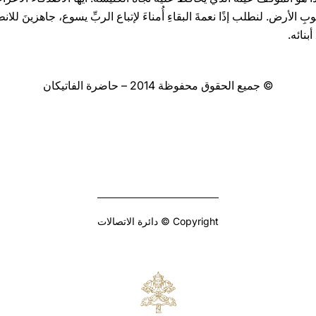
شعوبِ الأرض. لنطلب إذًا نعمةَ البقاءِ أُمناءَ لإتباع الربِّ يسوع، جاهزينَ للان
بنائه.
© جميع الحقوق محفوظة 2014 – حاضرة الفاتيكان
Copyright © دائرة الاتصالات