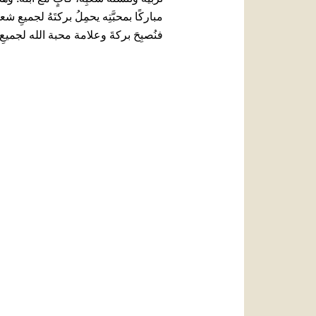
مباركًا بمحبَّتِه يحمِلُ بركتَهُ لجميعِ 
فنُصبِحَ بركةَ وعلامة محبة الله لجميعِ أ