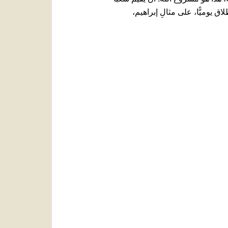
طلاق يوميًّا، على مثالِ إبراهيم،