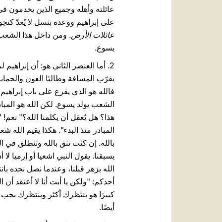
عائلته وأهله وجميع الذين يخدمون في 
على إبراهيم ووعده بنسل لا يُعدّ كن
عائلات الأرض
. ومن داخل هذا الشعب 
يسوع.
2. أما العنصر الثاني هو: أن إبراهيم 
يقرّب المسافة وطالبًا العون والحماي
فالله هو الذي يقرع على باب إبراهيم
الشعب يولد يسوع. لكن الله هو المبا
هذا؟ هل يُعقل أن يكلمنا الله؟" نعم! 
المبادر منذ البدء". هكذا يقيم الله 
بالله. إن كنت تثق بالله وتنطلق في ا
يسبقنا. يقول النبي اشعيا أو إرميا لا أ
الله يزهر قبلنا، وعندما نصل نجده بانت
أحدكم: "ولكن يا أبت أنا لا أعتقد أن
كبيرًا هو ينتظرك أكثر وينتظرك بحب كبي
أيضًا.