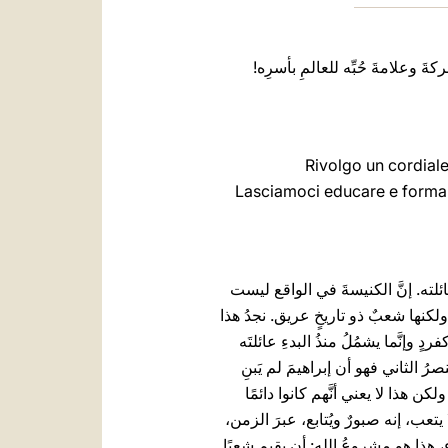
كةَ وعلامةَ حُبِّه للعالمِ بأسرِه!
Rivolgo un cordiale 
Lasciamoci educare e formare
وعائلته. إنَّ الكنيسةَ في الواقع ليست
لكنها شعبٌ ذو تاريخٍ عريق. نجدُ هذا
إنَّما يشمُلُ منذُ البدءِ عائلتَه
نصرُ الثاني فهو أن إبراهيمَ لم يَبنِ
ن هذا لا يعني أنَّهم كانوا دائمًا
يتعب، إنه صبورٌ ويُتابع، عبرَ الزمن،
ء، هذا هو مشروعُ الله: أن يقيم شعبًا