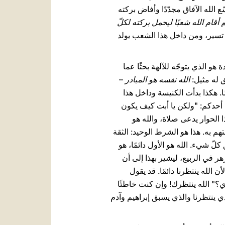
 الله الآفاق مجدّدًا وأفاض بركته
م
أقام الله شعبًا ليحمل بركته لكلّ
ي تسير، ومن داخل هذا الشعب يولد
 هو الذي يتوجّه للآلهة بحثًا عما
ق له مثيل:
الله نفسه هو المبادر
–
. هكذا بدأت الكنيسة وداخل هذا
ل أحدكم: "ولكن يا أبت كيف يكون
ا الحوار يدعى صلاة، والله هو
م به. هذا هو الشرط الوحيد: الثقة
لّ شيء. الله هو الأول دائمًا، هو
زهر في الربيع، ليشير بهذا إلى أن
ن الله ينتظرنا دائمًا. قد يقول
ي؟" الله ينتظرك! وإن كنت خاطئًا
لذي ينتظرنا والذي يسبق إبراهيم وآدم