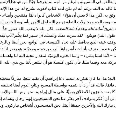
وانطلقوا في المسيرة، بالرغم من أنهم لم يعرفوا جيّدًا من هو هذا الإله 
 قاله له الله، برغم أنه لم يكن لديه كتاب لاهوت يشرح له عن هذا الإله 
ثق به. لكن هذا لا يعني أن هؤلاء الأشخاص كانوا دائمًا مقتنعين وأمناء. 
ومصالحه ومحاولات للتفاوض مع الله لحل الأمور بأسلوبه الخاص. إنها 
ه،
تاريخ أمانة الله وعدم أمانة الشعب
. لكن الله لا يتعب، الله
صبور
جدًّا 
يقول النبيّ هوشع: "
لقد سرت معك وعلمتك أن تسير كما يعلّم الأب ابنه
الموقف عينه الذي يحافظ عليه تجاه الكنيسة. في الواقع، نحن أيضًا وبال
ولكن عندما نعترف بأننا خطأة، يملؤنا الرب برحمته ومحبّته. هو يغفر لنا دائ
 لأننا لسنا بشيء – وإنما الخبرة اليوميّة لمقدار محبة الله لنا واهتمامه بن
كة معه وفيما بيننا. فأن نكون كنيسة هو أن نشعر بأننا بين يدي الله، الذ
الله؛ هذا ما كان يفكر به عندما دعا إبراهيم: أن يقيم شعبًا مباركًا بمح
ال قائمًا. فالله قد أراد أن يتممه بواسطة المسيح ويتابع اليوم أيضًا تحقيقه
كلمته، جاهزين للانطلاق يوميًّا، على مثال إبراهيم، نحو أرض الله والإن
ب لي أن أفكر بمرادف آخر يعبّر عنا نحن المسيحيين: إنهم رجال ونساء، 
ن يبارك الله والآخرين جميعًا أيضًا. نحن المسيحيون أشخاص يباركون، 