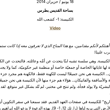
18 يونيو / حزيران 2014
بساحة القديس بطرس
الكنيسة: 1- كشعب الله
Video
 أهنئكم لأنكم مقدامين، مع هذا المناخ الذي لا تعرفون معه إذا كانت ستمط
رب علينا!
لكنيسة. وهي سلسة تشبه ابنًا يتحدث عن أمِّه وعائلته. فالتحدث عن الك
ا غاياتها الخاصة أو جمعيّة خاصة أو منظمة غير حكوميّة، كما ولا يجب
ن... الكنيسة هي نحن جميعًا! ليست للكهنة فقط، فالكهنة هم مجرد جزء م
 والأساقفة والفاتيكان... هؤلاء هم جزء منها لأن الكنيسة هي نحن جميعًا، 
شريّة ولا يولد فجأة، ولم تنتج في مختبر، لم تُلد بشكل غير متوقع. لق
وطلب منه أن ينطلق من أرضه إلى الأرض التي يريه إياها (را. تك 12، 1- 9)