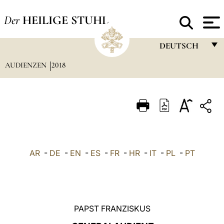
Der
HEILIGE STUHL
DEUTSCH
AUDIENZEN
2018
FRANÇAIS
ENGLISH
ITALIANO
PORTUGUÊS
ESPAÑOL
AR
-
DE
-
EN
-
ES
-
FR
-
HR
-
IT
-
PL
-
PT
DEUTSCH
POLSKI
العربيّة
PAPST FRANZISKUS
中文