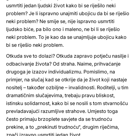
usmrtiti jedan ljudski život kako bi se riješilo neki
problem? Je li ispravno unajmiti ubojicu da bi se riješio
neki problem? Ne smije se, nije ispravno usmrtiti
ljudsko biće, pa bilo ono i maleno, ne bi li se riješio
neki problem. To je kao da se unajmljuje ubojicu kako
bi se riješio neki problem.
Otkuda sve to dolazi? Otkuda zapravo potječu nasilje i
odbacivanje života? Od straha. Naime, prihvaćanje
drugoga je izazov individualizmu. Pomislimo, na
primjer, na slučaj kad se otkrije da je život koji nastaje
nositelj – također ozbiljne – invalidnosti. Roditelji, u tim
dramatičnim slučajevima, trebaju pravu bliskost,
istinsku solidarnost, kako bi se nosili s tom stvarnošću
prevladavajući razumljive strahove. Umjesto toga
često primaju brzoplete savjete da se trudnoću
prekine, a to „prekinuti trudnoću“, drugim riječima,
znači izravno usmrtiti jedan život.