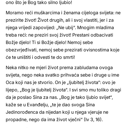
ono što je Bog tako silno ljubio!
Moramo reći muškarcima i ženama cijeloga svijeta: ne
prezirite život! Život drugih, ali i svoj vlastiti, jer i za
njega vrijedi zapovijed: „Ne ubij“. Mnogim mladima
treba reći: ne preziri svoj život! Prestani odbacivati
Božje djelo! Ti si Božje djelo! Nemoj sebe
obezvrjeđivati, nemoj sebe prezirati ovisnostima koje
će te uništiti i odvesti te do smrti!
Neka nitko ne mjeri život prema zabludama ovoga
svijeta, nego neka svatko prihvaća sebe i druge u ime
Oca koji nas je stvorio. On je „ljubitelj života“: ovo je
lijepo, „Bog je ljubitelj života“. I svi smo mu toliko dragi
da je poslao Sina za nas. „Bog je tako ljubio svijet“,
kaže se u Evanđelju, „te je dao svoga Sina
Jedinorođenca da nijedan koji u njega vjeruje ne
propadne, nego da ima život vječni“ (Iv 3, 16).