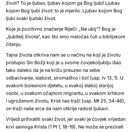
život? To je ljubav, ljubav kojom ga Bog ljubi! Ljubav
kojom Bog ljubi život: to je mjerilo. Ljubav kojom Bog
ljubi svaki ljudski život.
Koje je pozitivno značenje Riječi: „Ne ubij“? Bog je
„ljubitelj života“, kao što smo maločas čuli u biblijskom
čitanju.
Tajna života otkriva nam se u načinu na koji je životu
pristupio Sin Božji koji je u svome čovjekoljublju išao
tako daleko da je na križu preuzeo na sebe
odbacivanje, slabost, siromaštvo i bol (usp. Iv 13, 1). U
svakom bolesnom djetetu, u svakoj slaboj starijoj
osobi, u svakom očajnom migrantu, u svakom krhkom
i ugroženom životu, Krist nas traži (usp. Mt 25, 34-46),
on traži naše srce da nam otkrije radost ljubavi.
Vrijedi prihvatiti svaki život, jer svaki je čovjek vrijedan
krvi samoga Krista (1 Pt 1, 18-19). Ne može se prezirati