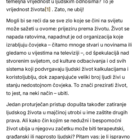
temeljna vrijednost u ljudskim odnosima? To je
vrijednost života
[1]
. Zato, ne ubij!
Mogli bi se reći da se sve zlo koje se čini na svijetu
može sažeti u ovome: prijeziru prema životu. Život se
napada ratovima, napadnut je od organizacija koje
izrabljuju čovjeka – čitamo mnoge stvari u novinama ili
gledamo u vijestima na televiziji –, od špekulacijâ nad
stvorenim svijetom, od kulture odbacivanja i od svih
sistema koji podvrgavaju ljudski život kalkulacijama i
koristoljublju, dok zapanjujuće veliki broj ljudi živi u
stanju nedostojnom čovjeka. To znači prezirati život,
to jest, na neki način – ubiti.
Jedan proturječan pristup dopušta također zatiranje
ljudskog života u majčinoj utrobi u ime zaštite drugih
prava. Ali kako čin kojim se nedužni i bespomoćni
život ubija u njegovu začetku može biti terapeutski,
građanski ili naprosto ljudski? Pitam vas: je li ispravno