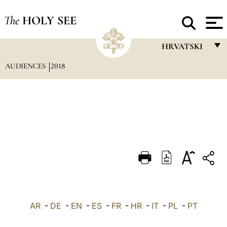
The
HOLY SEE
HRVATSKI
AUDIENCES
2018
FRANÇAIS
ENGLISH
ITALIANO
PORTUGUÊS
ESPAÑOL
DEUTSCH
POLSKI
العربيّة
AR
-
DE
-
EN
-
ES
-
FR
-
HR
-
IT
-
PL
-
PT
中文