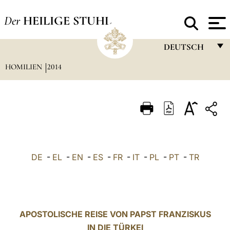
Der
HEILIGE STUHL
DEUTSCH
HOMILIEN
2014
FRANÇAIS
ENGLISH
ITALIANO
PORTUGUÊS
ESPAÑOL
DE
-
EL
-
EN
-
ES
-
FR
-
IT
-
PL
-
PT
-
TR
DEUTSCH
POLSKI
العربيّة
APOSTOLISCHE REISE VON PAPST FRANZISKUS
IN DIE TÜRKEI
中文