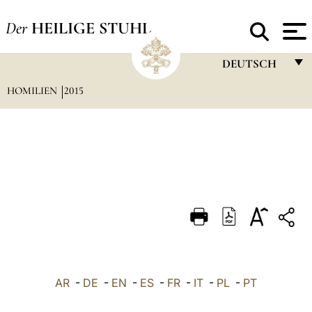
Der
HEILIGE STUHL
DEUTSCH
HOMILIEN
2015
FRANÇAIS
ENGLISH
ITALIANO
PORTUGUÊS
ESPAÑOL
DEUTSCH
POLSKI
العربيّة
AR
-
DE
-
EN
-
ES
-
FR
-
IT
-
PL
-
PT
中文