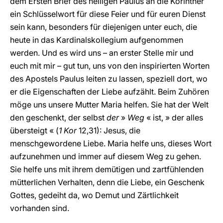
dem Ersten Brief des heiligen Paulus an die Korinther
ein Schlüsselwort für diese Feier und für euren Dienst
sein kann, besonders für diejenigen unter euch, die
heute in das Kardinalskollegium aufgenommen
werden. Und es wird uns – an erster Stelle mir und
euch mit mir – gut tun, uns von den inspirierten Worten
des Apostels Paulus leiten zu lassen, speziell dort, wo
er die Eigenschaften der Liebe aufzählt. Beim Zuhören
möge uns unsere Mutter Maria helfen. Sie hat der Welt
den geschenkt, der selbst
der
»
Weg
« ist, » der alles
übersteigt « (
1 Kor
12,31): Jesus, die
menschgewordene Liebe. Maria helfe uns, dieses Wort
aufzunehmen und immer auf diesem Weg zu gehen.
Sie helfe uns mit ihrem demütigen und zartfühlenden
mütterlichen Verhalten, denn die Liebe, ein Geschenk
Gottes, gedeiht da, wo Demut und Zärtlichkeit
vorhanden sind.