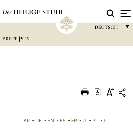
Der
HEILIGE STUHL
DEUTSCH
BRIEFE
2025
FRANÇAIS
ENGLISH
ITALIANO
PORTUGUÊS
ESPAÑOL
DEUTSCH
POLSKI
العربيّة
AR
-
DE
-
EN
-
ES
-
FR
-
IT
-
PL
-
PT
中文