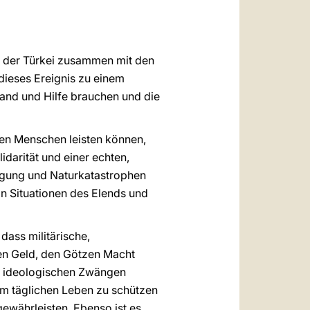
العربيّة
中文
LATINE
n der Türkei zusammen mit den
 dieses Ereignis zu einem
and und Hilfe brauchen und die
nen Menschen leisten können,
darität und einer echten,
olgung und Naturkatastrophen
in Situationen des Elends und
dass militärische,
zen Geld, den Götzen Macht
d ideologischen Zwängen
rem täglichen Leben zu schützen
ewährleisten. Ebenso ist es