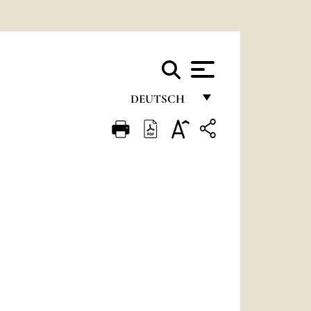
DEUTSCH
FRANÇAIS
ENGLISH
ITALIANO
PORTUGUÊS
ESPAÑOL
DEUTSCH
POLSKI