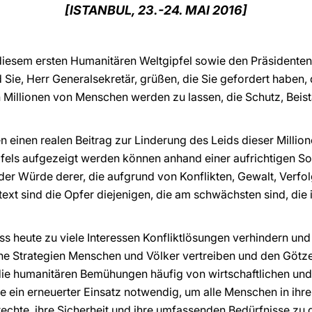
[ISTANBUL, 23.-24. MAI 2016]
 diesem ersten Humanitären Weltgipfel sowie den Präsidente
 Sie, Herr Generalsekretär, grüßen, die Sie gefordert haben,
Millionen von Menschen werden zu lassen, die Schutz, Beist
n einen realen Beitrag zur Linderung des Leids dieser Millio
fels aufgezeigt werden können anhand einer aufrichtigen Soli
der Würde derer, die aufgrund von Konflikten, Gewalt, Verf
ext sind die Opfer diejenigen, die am schwächsten sind, die 
ss heute zu viele Interessen Konfliktlösungen verhindern und 
sche Strategien Menschen und Völker vertreiben und den Göt
die humanitären Bemühungen häufig von wirtschaftlichen un
te ein erneuerter Einsatz notwendig, um alle Menschen in ih
hte, ihre Sicherheit und ihre umfassenden Bedürfnisse zu g