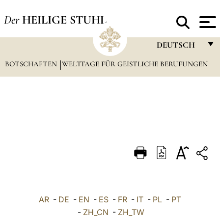
Der
HEILIGE STUHL
DEUTSCH
BOTSCHAFTEN
WELTTAGE FÜR GEISTLICHE BERUFUNGEN
FRANÇAIS
ENGLISH
ITALIANO
PORTUGUÊS
ESPAÑOL
DEUTSCH
POLSKI
العربيّة
AR
-
DE
-
EN
-
ES
-
FR
-
IT
-
PL
-
PT
-
ZH_CN
-
ZH_TW
中文