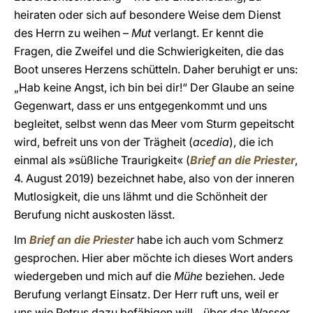
heiraten oder sich auf besondere Weise dem Dienst
des Herrn zu weihen –
Mut
verlangt. Er kennt die
Fragen, die Zweifel und die Schwierigkeiten, die das
Boot unseres Herzens schütteln. Daher beruhigt er uns:
„Hab keine Angst, ich bin bei dir!“ Der Glaube an seine
Gegenwart, dass er uns entgegenkommt und uns
begleitet, selbst wenn das Meer vom Sturm gepeitscht
wird, befreit uns von der Trägheit (
acedia
), die ich
einmal als »süßliche Traurigkeit« (
Brief an die Priester
,
4. August 2019) bezeichnet habe, also von der inneren
Mutlosigkeit, die uns lähmt und die Schönheit der
Berufung nicht auskosten lässt.
Im
Brief an die Prieste
r
habe ich auch vom Schmerz
gesprochen. Hier aber möchte ich dieses Wort anders
wiedergeben und mich auf die
Mühe
beziehen. Jede
Berufung verlangt Einsatz. Der Herr ruft uns, weil er
uns wie Petrus dazu befähigen will, „über das Wasser