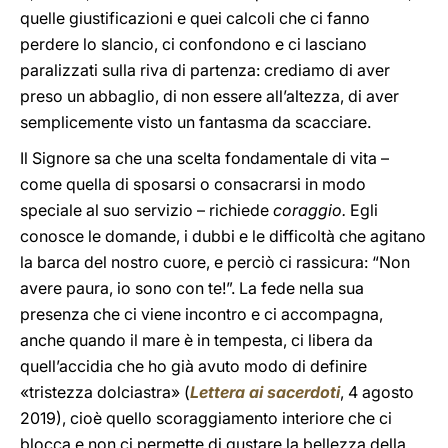
quelle giustificazioni e quei calcoli che ci fanno
perdere lo slancio, ci confondono e ci lasciano
paralizzati sulla riva di partenza: crediamo di aver
preso un abbaglio, di non essere all’altezza, di aver
semplicemente visto un fantasma da scacciare.
Il Signore sa che una scelta fondamentale di vita –
come quella di sposarsi o consacrarsi in modo
speciale al suo servizio – richiede
coraggio.
Egli
conosce le domande, i dubbi e le difficoltà che agitano
la barca del nostro cuore, e perciò ci rassicura: “Non
avere paura, io sono con te!”. La fede nella sua
presenza che ci viene incontro e ci accompagna,
anche quando il mare è in tempesta, ci libera da
quell’accidia che ho già avuto modo di definire
«tristezza dolciastra» (
Lettera ai sacerdoti
, 4 agosto
2019), cioè quello scoraggiamento interiore che ci
blocca e non ci permette di gustare la bellezza della