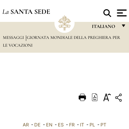
La
SANTA SEDE
ITALIANO
MESSAGGI
GIORNATA MONDIALE DELLA PREGHIERA PER
FRANÇAIS
LE VOCAZIONI
ENGLISH
ITALIANO
PORTUGUÊS
ESPAÑOL
DEUTSCH
POLSKI
العربيّة
AR
-
DE
-
EN
-
ES
-
FR
-
IT
-
PL
-
PT
中文