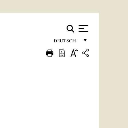
DEUTSCH
FRANÇAIS
ENGLISH
ITALIANO
PORTUGUÊS
ESPAÑOL
DEUTSCH
POLSKI