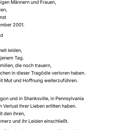
digen Männern und Frauen,
den,
nst
tember 2001.
id
eit leiden,
 jenem Tag.
ilien, die noch trauern,
schen in dieser Tragödie verloren haben.
mit Mut und Hoffnung weiterzuführen.
,
on und in Shanksville, in Pennsylvania
Verlust ihrer Lieben erlitten haben.
t den ihren,
erz und ihr Leiden einschließt.