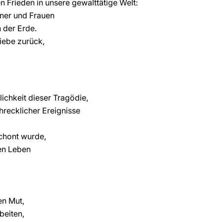
n Frieden in unsere gewalttätige Welt:
nner und Frauen
 der Erde.
iebe zurück,
ichkeit dieser Tragödie,
hrecklicher Ereignisse
schont wurde,
nen Leben
en Mut,
beiten,