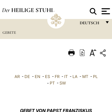
Der
HEILIGE STUHL
DEUTSCH
GEBETE
FRANÇAIS
ENGLISH
ITALIANO
PORTUGUÊS
ESPAÑOL
AR
-
DE
-
EN
-
ES
-
FR
-
IT
-
LA
-
MT
-
PL
DEUTSCH
-
PT
-
SW
POLSKI
العربيّة
GEBET VON PAPST FRANZISKUS
中文