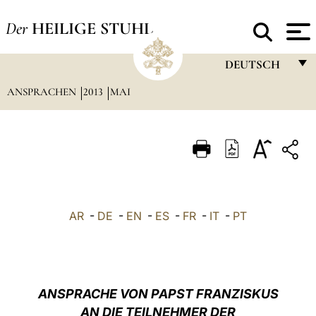
Der
HEILIGE STUHL
DEUTSCH
ANSPRACHEN
2013
MAI
FRANÇAIS
ENGLISH
ITALIANO
PORTUGUÊS
ESPAÑOL
AR
-
DE
-
EN
-
ES
-
FR
-
IT
-
PT
DEUTSCH
POLSKI
العربيّة
ANSPRACHE VON PAPST FRANZISKUS
AN DIE TEILNEHMER DER
中文