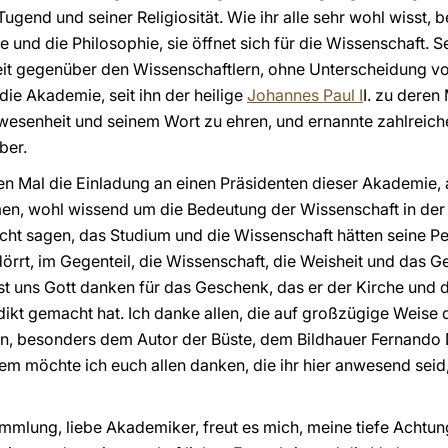
end und seiner Religiosität. Wie ihr alle sehr wohl wisst, b
e und die Philosophie, sie öffnet sich für die Wissenschaft. 
it gegenüber den Wissenschaftlern, ohne Unterscheidung von
 die Akademie, seit ihn der heilige
Johannes Paul I
I. zu deren
wesenheit und seinem Wort zu ehren, und ernannte zahlreiche
ber.
ten Mal die Einladung an einen Präsidenten dieser Akademie, 
en, wohl wissend um die Bedeutung der Wissenschaft in der 
cht sagen, das Studium und die Wissenschaft hätten seine Pe
rt, im Gegenteil, die Wissenschaft, die Weisheit und das G
st uns Gott danken für das Geschenk, das er der Kirche und 
ikt gemacht hat. Ich danke allen, die auf großzügige Weise d
n, besonders dem Autor der Büste, dem Bildhauer Fernando De
em möchte ich euch allen danken, die ihr hier anwesend seid
mlung, liebe Akademiker, freut es mich, meine tiefe Achtun