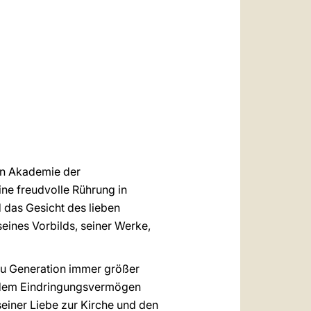
العربيّة
中文
LATINE
hen Akademie der
ne freudvolle Rührung in
d das Gesicht des lieben
seines Vorbilds, seiner Werke,
n zu Generation immer größer
d dem Eindringungsvermögen
einer Liebe zur Kirche und den