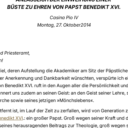
BÜSTE ZU EHREN VON PAPST BENEDIKT XVI.
Casina Pio IV
Montag, 27. Oktober2014
nd Priesteramt,
n!
 fiel, deren Aufstellung die Akademiker am Sitz der Päpstlic
r Anerkennung und Dankbarkeit wünschten, verspürte ich ei
 Benedikt XVI. ruft in den Augen aller die Persönlichkeit un
nnert uns zudem an seinen Geist: an den Geist seiner Lehre, 
rche sowie seines jetzigen »Mönchslebens«.
tfernt ist, im Lauf der Zeit zu zerfallen, wird von Generatio
enedikt XVI
.: ein großer Papst. Groß wegen seiner Kraft un
 seines herausragenden Beitrags zur Theologie, groß wegen s