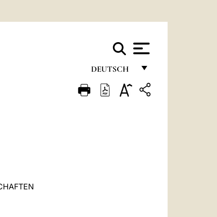
DEUTSCH
FRANÇAIS
ENGLISH
ITALIANO
PORTUGUÊS
ESPAÑOL
DEUTSCH
SCHAFTEN
POLSKI