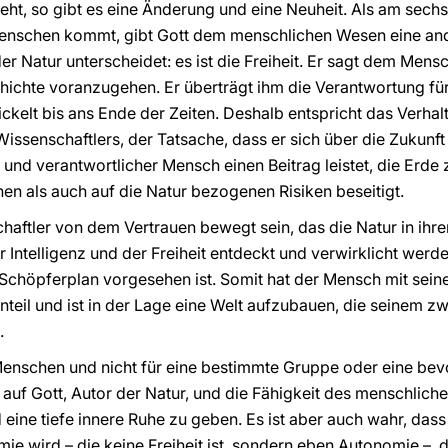
t, so gibt es eine Änderung und eine Neuheit. Als am sechs
enschen kommt, gibt Gott dem menschlichen Wesen eine and
der Natur unterscheidet: es ist die Freiheit. Er sagt dem Me
hichte voranzugehen. Er überträgt ihm die Verantwortung für
ickelt bis ans Ende der Zeiten. Deshalb entspricht das Verha
Wissenschaftlers, der Tatsache, dass er sich über die Zukunf
 und verantwortlicher Mensch einen Beitrag leistet, die Erde
n als auch auf die Natur bezogenen Risiken beseitigt.
haftler von dem Vertrauen bewegt sein, das die Natur in ih
der Intelligenz und der Freiheit entdeckt und verwirklicht we
m Schöpferplan vorgesehen ist. Somit hat der Mensch mit se
teil und ist in der Lage eine Welt aufzubauen, die seinem z
.
Menschen und nicht für eine bestimmte Gruppe oder eine bev
auf Gott, Autor der Natur, und die Fähigkeit des menschlich
 eine tiefe innere Ruhe zu geben. Es ist aber auch wahr, das
mie wird – die keine Freiheit ist, sondern eben Autonomie –, 