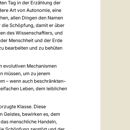
ten Tag in der Erzählung der
ere Art von Autonomie, eine
nschen, allen Dingen den Namen
 die Schöpfung, damit er über
lten des Wissenschaftlers, und
t der Menschheit und der Erde
 zu bearbeiten und zu behüten
ren evolutiven Mechanismen
rden müssen, um zu jenem
inem – wenn auch beschränkten–
weifachen Leben, dem leiblichen
orzugte Klasse. Diese
en Geistes, bewirken es, dem
s das menschliche Handeln,
die Schöpfung zerstört und der