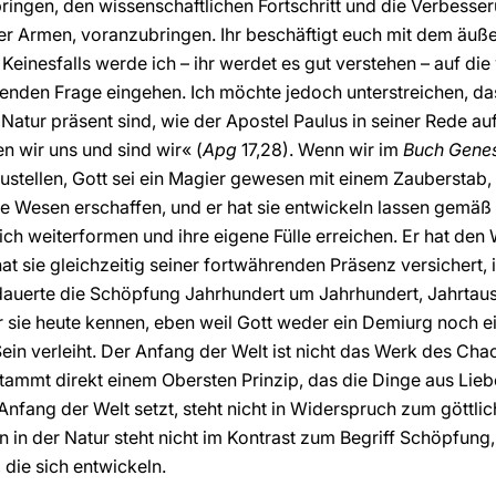
ingen, den wissenschaftlichen Fortschritt und die Verbess
r Armen, voranzubringen. Ihr beschäftigt euch mit dem äu
Keinesfalls werde ich – ihr werdet es gut verstehen – auf di
enden Frage eingehen. Ich möchte jedoch unterstreichen, das
 Natur präsent sind, wie der Apostel Paulus in seiner Rede 
n wir uns und sind wir« (
Apg
17,28). Wenn wir im
Buch Gene
rzustellen, Gott sei ein Magier gewesen mit einem Zauberstab,
die Wesen erschaffen, und er hat sie entwickeln lassen gemäß
ich weiterformen und ihre eigene Fülle erreichen. Er hat de
 sie gleichzeitig seiner fortwährenden Präsenz versichert, i
dauerte die Schöpfung Jahrhundert um Jahrhundert, Jahrtaus
r sie heute kennen, eben weil Gott weder ein Demiurg noch ei
Sein verleiht. Der Anfang der Welt ist nicht das Werk des Ch
stammt direkt einem Obersten Prinzip, das die Dinge aus Lieb
Anfang der Welt setzt, steht nicht in Widerspruch zum göttli
n in der Natur steht nicht im Kontrast zum Begriff Schöpfung,
die sich entwickeln.