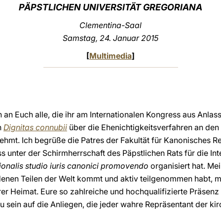
PÄPSTLICHEN UNIVERSITÄT GREGORIANA
Clementina-Saal
Samstag, 24. Januar 2015
[
Multimedia
]
h an Euch alle, die ihr am Internationalen Kongress aus Anlas
n
Dignitas connubii
über die Ehenichtigkeitsverfahren an de
ehmt. Ich begrüße die Patres der Fakultät für Kanonisches Re
s unter der Schirmherrschaft des Päpstlichen Rats für die In
ionalis studio iuris canonici promovendo
organisiert hat. Me
edenen Teilen der Welt kommt und aktiv teilgenommen habt, m
er Heimat. Eure so zahlreiche und hochqualifizierte Präsenz is
 sein auf die Anliegen, die jeder wahre Repräsentant der kir