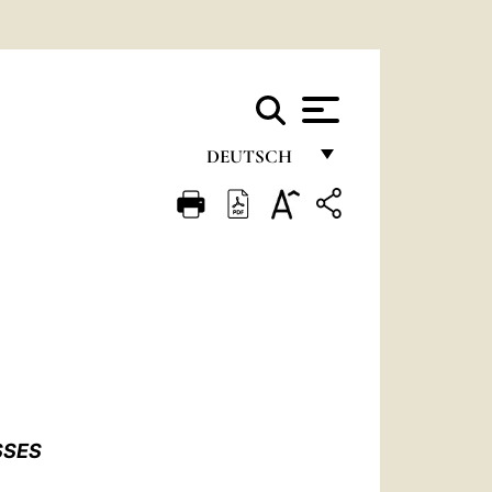
DEUTSCH
FRANÇAIS
ENGLISH
ITALIANO
PORTUGUÊS
ESPAÑOL
DEUTSCH
SSES
POLSKI