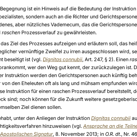
 Begegnung ist ein Hinweis auf die Bedeutung der Instruktio
ezialisten, sondern auch an die Richter und Gerichtspersone
eidenes, aber nützliches Vademecum, das die Gerichtspersone
d
raschen
Prozessverlauf zu gewährleisten.
r das Ziel des Prozesses aufzeigen und erläutern soll, das he
 jeglicher vernünftige Zweifel zu irren ausgeschlossen wird, s
 beseitigt ist (vgl.
Dignitas connubii
, Art. 247, § 2). Einen
ra
vorankommt, wer den Weg gut kennt, der zurückzulegen ist. D
ser Instruktion werden den Gerichtspersonen auch künftig beh
von den Eheleuten oft als lang und mühsam empfunden wird. 
se Instruktion für einen raschen Prozessverlauf bereitstellt, 
zweck sind; noch können für die Zukunft weitere gesetzgebe
mselben Ziel dienen sollen.
habt, unter den Anliegen der Instruktion
Dignitas connubii
au
htigkeitsverfahren hinzuweisen (vgl.
Ansprache an die Teil
 Apostolischen Signatur
, 8. November 2013; in
O.R. dt
., Nr. 4