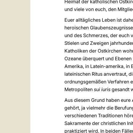
Heimat der katholischen Ostkir
und viele von euch, den Mitgli
Euer alltägliches Leben ist d
heroischen Glaubenszeugnisses
und des Schmerzes, der euch v
Stielen und Zweigen jahrhunder
Katholiken der Ostkirchen wohn
Ozeane überquert und Ebenen d
Amerika, in Latein-amerika, in 
lateinischen Ritus anvertraut, d
ordnungsgemäßen Verfahren en
Metropoliten
sui iuris
gesandt 
Aus diesem Grund haben eure Arb
gehört, ja vielmehr die Berufu
verschiedenen Traditionen hör
Sakramente der christlichen Ini
praktiziert wird. In beiden Fäl