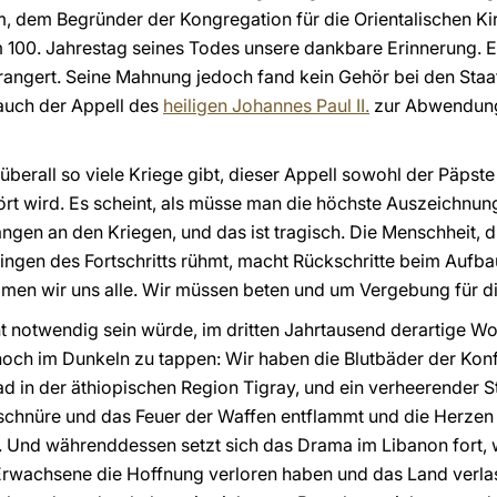
Ihm, dem Begründer der Kongregation für die Orientalischen K
zum 100. Jahrestag seines Todes unsere dankbare Erinnerung. E
rangert. Seine Mahnung jedoch fand kein Gehör bei den Staa
 auch der Appell des
heiligen Johannes Paul II.
zur Abwendung 
 überall so viele Kriege gibt, dieser Appell sowohl der Päpst
ört wird. Es scheint, als müsse man die höchste Auszeichnun
ngen an den Kriegen, und das ist tragisch. Die Menschheit, d
ingen des Fortschritts rühmt, macht Rückschritte beim Aufbau
men wir uns alle. Wir müssen beten und um Vergebung für di
ht notwendig sein würde, im dritten Jahrtausend derartige W
och im Dunkeln zu tappen: Wir haben die Blutbäder der Konfl
ad in der äthiopischen Region Tigray, und ein verheerender
schnüre und das Feuer der Waffen entflammt und die Herze
cht. Und währenddessen setzt sich das Drama im Libanon fort,
rwachsene die Hoffnung verloren haben und das Land verlas