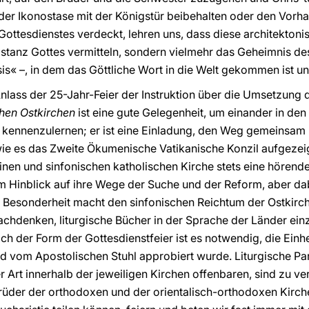
er Ikonostase mit der Königstür beibehalten oder den Vorhang
ttesdienstes verdeckt, lehren uns, dass diese architektonis
Distanz Gottes vermitteln, sondern vielmehr das Geheimnis d
is« –, in dem das Göttliche Wort in die Welt gekommen ist 
nlass der 25-Jahr-Feier der Instruktion über die Umsetzung d
hen Ostkirchen
ist eine gute Gelegenheit, um einander in de
kennenzulernen; er ist eine Einladung, den Weg gemeinsam
wie es das Zweite Ökumenische Vatikanische Konzil aufgezei
 einen und sinfonischen katholischen Kirche stets eine hören
m Hinblick auf ihre Wege der Suche und der Reform, aber da
n Besonderheit macht den sinfonischen Reichtum der Ostkir
nachdenken, liturgische Bücher in der Sprache der Länder ein
lich der Form der Gottesdienstfeier ist es notwendig, die Ei
 vom Apostolischen Stuhl approbiert wurde. Liturgische Part
r Art innerhalb der jeweiligen Kirchen offenbaren, sind zu v
Brüder der orthodoxen und der orientalisch-orthodoxen Kirch