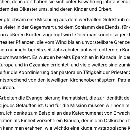
chen, denn dort haben sie sich unter Bewahrung jahrtausendea
edern des Dikasteriums, sind deren Kinder und Erben.
aher gleichsam eine Mischung aus dem wertvollen Goldstaub e
 vieler in der Gegenwart und dem Schlamm des Elends, für d
on äußeren Kräften zugefügt wird. Oder man könnte sagen: I
tealter Pflanzen, die vom Wind bis an unvorstellbare Grenz
en nunmehr bereits seit Jahrzehnten auf weit entfernten Ko
urchwandert. Es wurden bereits Eparchien in Kanada, in den
Europa und in Ozeanien errichtet, und viele weitere sind zum
ie für die Koordinierung der pastoralen Tätigkeit der Priester
tsprechend von den jeweiligen Kirchenoberhäuptern, Patri
wurden.
eiten die Evangelisierung thematisiert, die zur Identität der 
ng jedes Getauften ist. Und für die Mission müssen wir noch 
en. Ich denke zum Beispiel an das Katechumenat von Erwachs
tiation als Einheit vorsieht: ein Brauch, der in den Ostkirche
len kann man erahnen, wie wichtig eine kluge mystagogische K