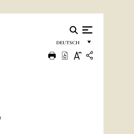
DEUTSCH
FRANÇAIS
ENGLISH
ITALIANO
PORTUGUÊS
ESPAÑOL
DEUTSCH
N
POLSKI