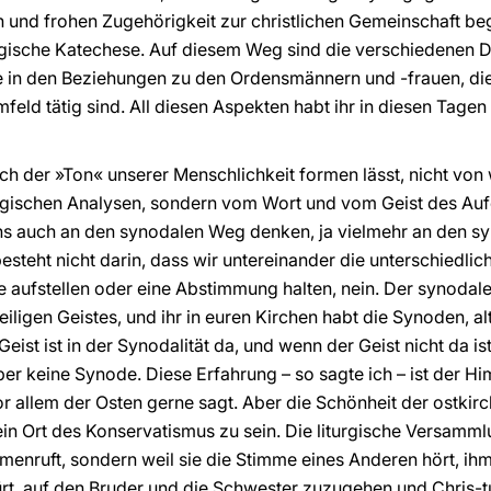
en und frohen Zugehörigkeit zur christlichen Gemeinschaft begl
gische Katechese. Auf diesem Weg sind die verschiedenen Di
e in den Beziehungen zu den Ordensmännern und -frauen, di
eld tätig sind. All diesen Aspekten habt ihr in diesen Tage
 sich der »Ton« unserer Menschlichkeit formen lässt, nicht 
gischen Analysen, sondern vom Wort und vom Geist des Auf
t uns auch an den synodalen Weg denken, ja vielmehr an den 
 besteht nicht darin, dass wir untereinander die unterschied
 aufstellen oder eine Abstimmung halten, nein. Der synodal
ligen Geistes, und ihr in euren Kirchen habt die Synoden, al
eist ist in der Synodalität da, und wenn der Geist nicht da ist
r keine Synode. Diese Erfahrung – so sagte ich – ist der H
vor allem der Osten gerne sagt. Aber die Schönheit der ostkirc
ein Ort des Konservatismus zu sein. Die liturgische Versamml
ammenruft, sondern weil sie die Stimme eines Anderen hört, i
ürt, auf den Bruder und die Schwester zuzugehen und Chris-t