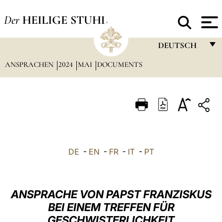
Der
HEILIGE STUHL
DEUTSCH
ANSPRACHEN
2024
MAI
DOCUMENTS
FRANÇAIS
ENGLISH
ITALIANO
PORTUGUÊS
ESPAÑOL
DE
-
EN
-
FR
-
IT
-
PT
DEUTSCH
POLSKI
ANSPRACHE VON PAPST FRANZISKUS
العربيّة
BEI EINEM TREFFEN FÜR
GESCHWISTERLICHKEIT
中文