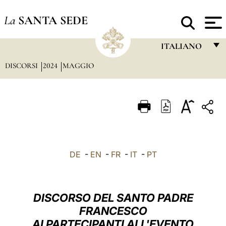
La
SANTA SEDE
ITALIANO
DISCORSI
2024
MAGGIO
FRANÇAIS
ENGLISH
ITALIANO
PORTUGUÊS
ESPAÑOL
DE
-
EN
-
FR
-
IT
-
PT
DEUTSCH
POLSKI
DISCORSO DEL SANTO PADRE
العربيّة
FRANCESCO
AI PARTECIPANTI ALL'EVENTO
中文