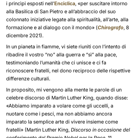
i princìpi esposti nell’
Enciclica
, «per suscitare
intorno
alla Basilica di San Pietro e all’abbraccio del suo
colonnato iniziative legate alla spiritualità, all’arte, alla
formazione e al dialogo con il mondo» (
Chirografo
, 8
dicembre 2021).
In un pianeta in fiamme, vi siete riuniti con l’intento di
ribadire il vostro “no” alla guerra e “sì” alla pace,
testimoniando l’umanità che ci unisce e ci fa
riconoscere fratelli, nel dono reciproco delle rispettive
differenze culturali.
In proposito, mi vengono alla mente le parole di un
celebre discorso di Martin Luther King, quando disse:
«Abbiamo imparato a volare come gli uccelli, a
nuotare come i pesci, ma non abbiamo ancora
imparato la semplice arte di vivere insieme come
fratelli» (Martin Luther King,
Discorso in occasione del
conferimento del Premio Nobel per la Pace
, 11