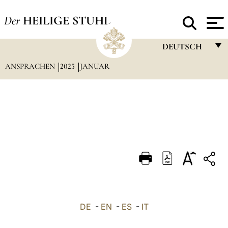
Der
HEILIGE STUHL
DEUTSCH
ANSPRACHEN
2025
JANUAR
FRANÇAIS
ENGLISH
ITALIANO
PORTUGUÊS
ESPAÑOL
DEUTSCH
POLSKI
العربيّة
DE
-
EN
-
ES
-
IT
中文