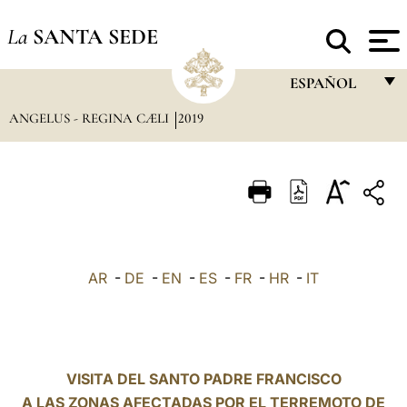
La
SANTA SEDE
ESPAÑOL
ANGELUS - REGINA CÆLI
2019
FRANÇAIS
ENGLISH
ITALIANO
PORTUGUÊS
ESPAÑOL
AR
-
DE
-
EN
-
ES
-
FR
-
HR
-
IT
DEUTSCH
POLSKI
العربيّة
VISITA DEL SANTO PADRE FRANCISCO
A LAS ZONAS AFECTADAS POR EL TERREMOTO DE
中文