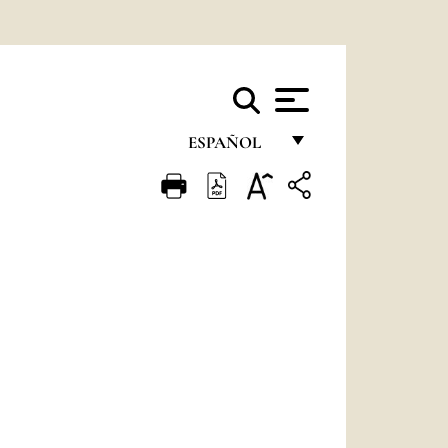
ESPAÑOL
FRANÇAIS
ENGLISH
ITALIANO
PORTUGUÊS
ESPAÑOL
DEUTSCH
POLSKI