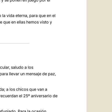
 y se ponen en juego por el
la vida eterna, para que en el
e que en ellas hemos visto y
ular, saludo a los
 para llevar un mensaje de paz,
da; a los chicos que van a
recuerdan el 25º aniversario de
fugiado. Para la ocasión