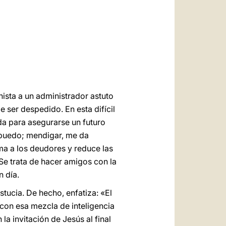
العربيّة
中文
LATINE
nista a un administrador astuto
 ser despedido. En esta difícil
ida para asegurarse un futuro
o puedo; mendigar, me da
ama a los deudores y reduce las
Se trata de hacer amigos con la
 día.
tucia. De hecho, enfatiza: «El
 con esa mezcla de inteligencia
 la invitación de Jesús al final