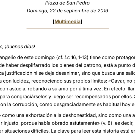
Plaza de San Pedro
Domingo, 22 de septiembre de 2019
[
Multimedia
]
, ¡buenos días!
angelio de este domingo (cf.
Lc
16, 1-13) tiene como protago
 haber despilfarrado los bienes del patrono, está a punto de
ca justificación ni se deja desanimar, sino que busca una sal
ona con lucidez, reconociendo sus propios límites: «Cavar, n
 con astucia, robando a su amo por última vez. En efecto, ll
para congraciárselos y luego ser recompensados por ellos. 
con la corrupción, como desgraciadamente es habitual hoy en
 como una exhortación a la deshonestidad, sino como una as
 injusto, porque había obrado astutamente» (v. 8), es decir,
 situaciones difíciles. La clave para leer esta historia está en