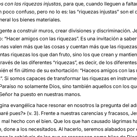
 con las riquezas injustas
, para que, cuando lleguen a falta
n poco confuso, pero no lo es: las “riquezas injustas” son e
neral los bienes materiales.
ente a construir muros, crear divisiones y discriminación. Jes
rso: “Hacer amigos con las riquezas”. Es una invitación a sabe
onas valen más que las cosas y cuentan más que las riquezas
antas riquezas los que dan fruto, sino los que crean y mantien
través de las diferentes “riquezas”, es decir, de los diferent
ién el fin último de su exhortación: “Haceos amigos con las 
”. Si somos capaces de transformar las riquezas en instrume
 Paraíso no solamente Dios, sino también aquellos con los 
 Señor ha puesto en nuestras manos.
ina evangélica hace resonar en nosotros la pregunta del ad
ré pues?» (v. 3). Frente a nuestras carencias y fracasos, J
 mal hecho con el bien. Que los que han causado lágrimas ha
, done a los necesitados. Al hacerlo, seremos alabados por