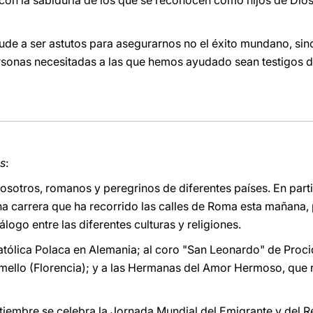
 con la sabiduría de los que se reconocen como hijos de Dios
de a ser astutos para asegurarnos no el éxito mundano, sino 
ersonas necesitadas a las que hemos ayudado sean testigos d
s
:
sotros, romanos y peregrinos de diferentes países. En partic
una carrera que ha recorrido las calles de Roma esta mañana,
álogo entre las diferentes culturas y religiones.
atólica Polaca en Alemania; al coro "San Leonardo" de Proci
timello (Florencia); y a las Hermanas del Amor Hermoso, que 
iembre se celebra la Jornada Mundial del Emigrante y del Re