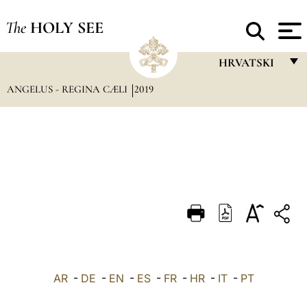
The
HOLY SEE
HRVATSKI
ANGELUS - REGINA CÆLI
2019
FRANÇAIS
ENGLISH
ITALIANO
PORTUGUÊS
ESPAÑOL
DEUTSCH
POLSKI
العربيّة
AR
-
DE
-
EN
-
ES
-
FR
-
HR
-
IT
-
PT
中文