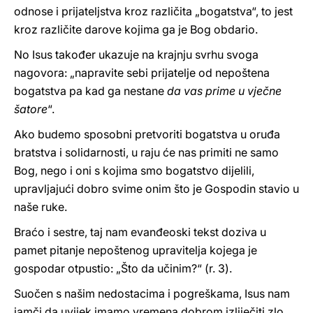
odnose i prijateljstva kroz različita „bogatstva“, to jest
kroz različite darove kojima ga je Bog obdario.
No Isus također ukazuje na krajnju svrhu svoga
nagovora: „napravite sebi prijatelje od nepoštena
bogatstva pa kad ga nestane
da vas prime u vječne
šatore
“.
Ako budemo sposobni pretvoriti bogatstva u oruđa
bratstva i solidarnosti, u raju će nas primiti ne samo
Bog, nego i oni s kojima smo bogatstvo dijelili,
upravljajući dobro svime onim što je Gospodin stavio u
naše ruke.
Braćo i sestre, taj nam evanđeoski tekst doziva u
pamet pitanje nepoštenog upravitelja kojega je
gospodar otpustio: „Što da učinim?“ (r. 3).
Suočen s našim nedostacima i pogreškama, Isus nam
jamči da uvijek imamo vremena dobrom izliječiti zlo