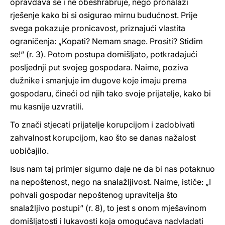
opravdava se i ne obeshrabruje, nego pronalazi
rješenje kako bi si osigurao mirnu budućnost. Prije
svega pokazuje pronicavost, priznajući vlastita
ograničenja: „Kopati? Nemam snage. Prositi? Stidim
se!“ (r. 3). Potom postupa domišljato, potkradajući
posljednji put svojeg gospodara. Naime, poziva
dužnike i smanjuje im dugove koje imaju prema
gospodaru, čineći od njih tako svoje prijatelje, kako bi
mu kasnije uzvratili.
To znači stjecati prijatelje korupcijom i zadobivati
zahvalnost korupcijom, kao što se danas nažalost
uobičajilo.
Isus nam taj primjer sigurno daje ne da bi nas potaknuo
na nepoštenost, nego na snalažljivost. Naime, ističe: „I
pohvali gospodar nepoštenog upravitelja što
snalažljivo postupi“ (r. 8), to jest s onom mješavinom
domišljatosti i lukavosti koja omogućava nadvladati