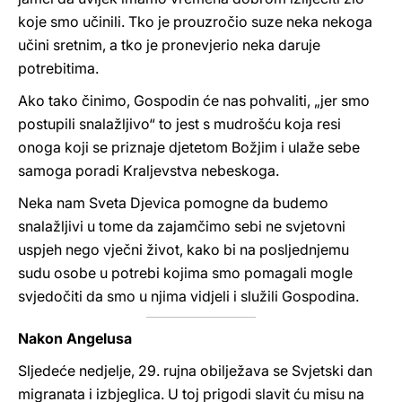
koje smo učinili. Tko je prouzročio suze neka nekoga
učini sretnim, a tko je pronevjerio neka daruje
potrebitima.
Ako tako činimo, Gospodin će nas pohvaliti, „jer smo
postupili snalažljivo“ to jest s mudrošću koja resi
onoga koji se priznaje djetetom Božjim i ulaže sebe
samoga poradi Kraljevstva nebeskoga.
Neka nam Sveta Djevica pomogne da budemo
snalažljivi u tome da zajamčimo sebi ne svjetovni
uspjeh nego vječni život, kako bi na posljednjemu
sudu osobe u potrebi kojima smo pomagali mogle
svjedočiti da smo u njima vidjeli i služili Gospodina.
Nakon Angelusa
Sljedeće nedjelje, 29. rujna obilježava se Svjetski dan
migranata i izbjeglica. U toj prigodi slavit ću misu na