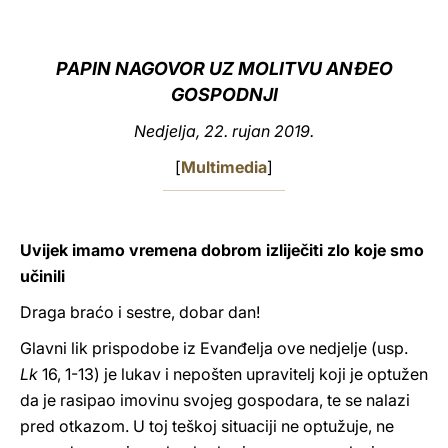
LATINE
PAPIN NAGOVOR UZ MOLITVU ANĐEO
GOSPODNJI
Nedjelja, 22. rujan 2019.
[
Multimedia
]
Uvijek imamo vremena dobrom izliječiti zlo koje smo
učinili
Draga braćo i sestre, dobar dan!
Glavni lik prispodobe iz Evanđelja ove nedjelje (usp.
Lk
16, 1-13) je lukav i nepošten upravitelj koji je optužen
da je rasipao imovinu svojeg gospodara, te se nalazi
pred otkazom. U toj teškoj situaciji ne optužuje, ne