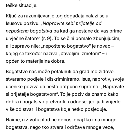
teške situacije.
Ključ za razumijevanje tog događaja nalazi se u
Isusovu pozivu: „
Napravite sebi prijatelje od
nepoštena bogatstva
pa kad ga nestane da vas prime
u vječne šatore“ (r. 9). To se čini pomalo zbunjujućim,
ali zapravo nije: „nepošteno bogatstvo“ je novac –
kojeg se također naziva „đavoljim izmetom“ – i
općenito materijalna dobra.
Bogatstvo nas može potaknuti da gradimo zidove,
stvaramo podjele i diskriminiramo. Isus, naprotiv, svoje
učenike poziva da nešto potpuno suprotno: „Napravite
si prijatelje bogatstvom“. To je poziv da znamo kako
dobra i bogatstvo pretvoriti u odnose, jer ljudi vrijede
više od stvari i bogatstva koje netko posjeduje.
Naime, u životu plod ne donosi onaj tko ima mnogo
bogatstva, nego tko stvara i održava mnoge veze,