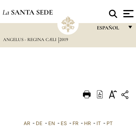
La
SANTA SEDE
ESPAÑOL
ANGELUS - REGINA CÆLI
2019
FRANÇAIS
ENGLISH
ITALIANO
PORTUGUÊS
ESPAÑOL
DEUTSCH
POLSKI
العربيّة
AR
-
DE
-
EN
-
ES
-
FR
-
HR
-
IT
-
PT
中文