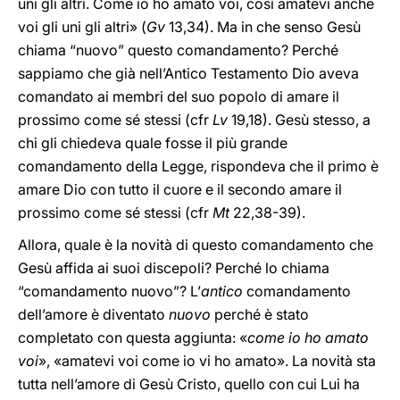
uni gli altri. Come io ho amato voi, così amatevi anche
voi gli uni gli altri» (
Gv
13,34). Ma in che senso Gesù
chiama “nuovo” questo comandamento? Perché
sappiamo che già nell’Antico Testamento Dio aveva
comandato ai membri del suo popolo di amare il
prossimo come sé stessi (cfr
Lv
19,18). Gesù stesso, a
chi gli chiedeva quale fosse il più grande
comandamento della Legge, rispondeva che il primo è
amare Dio con tutto il cuore e il secondo amare il
prossimo come sé stessi (cfr
Mt
22,38-39).
Allora, quale è la novità di questo comandamento che
Gesù affida ai suoi discepoli? Perché lo chiama
“comandamento nuovo”? L’
antico
comandamento
dell’amore è diventato
nuovo
perché è stato
completato con questa aggiunta: «
come io ho amato
voi
», «amatevi voi come io vi ho amato». La novità sta
tutta nell’amore di Gesù Cristo, quello con cui Lui ha