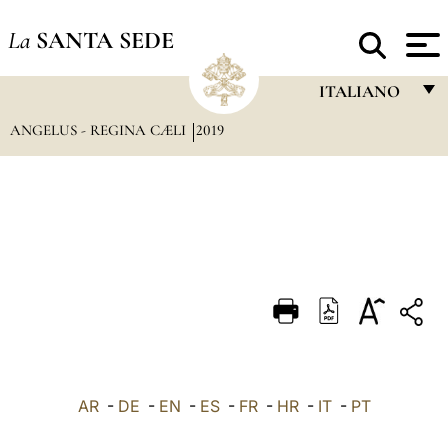
La
SANTA SEDE
ITALIANO
ANGELUS - REGINA CÆLI
2019
FRANÇAIS
ENGLISH
ITALIANO
PORTUGUÊS
ESPAÑOL
DEUTSCH
POLSKI
العربيّة
AR
-
DE
-
EN
-
ES
-
FR
-
HR
-
IT
-
PT
中文