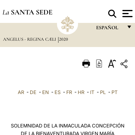
La
SANTA SEDE
ESPAÑOL
ANGELUS - REGINA CÆLI
2020
FRANÇAIS
ENGLISH
ITALIANO
PORTUGUÊS
ESPAÑOL
AR
-
DE
-
EN
-
ES
-
FR
-
HR
-
IT
-
PL
-
PT
DEUTSCH
POLSKI
العربيّة
SOLEMNIDAD DE LA INMACULADA CONCEPCIÓN
DE LA BIENAVENTURADA VIRGEN MARÍA
中文