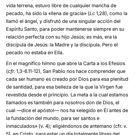
vida terrena, estuvo libre de cualquier mancha de
pecado, ha sido la «llena de gracia» (
Lc
1,28), como la
llamó el ángel, y disfrutó de una singular acción del
Espíritu Santo, para poder mantenerse siempre en su
relación perfecta con su hijo Jesús; es más, era la
discípula de Jesús: la Madre y la discípula. Pero el
pecado no estaba en Ella.
En el magnífico himno que abre la Carta a los Efesios
(
cfr.
1,3-6.11-12), San Pablo nos hace comprender que
cada ser humano es creado por Dios para esa plenitud
de santidad, para esa belleza de la que la Virgen fue
revestida desde el principio. La meta a la cual estamos
llamados es también para nosotros don de Dios, el
cual —dice el apóstol— nos ha «elegido en Él antes de
la fundación del mundo, para ser santos e
inmaculados» (v. 4); eligiéndonos de antemano (cfr. v.
5), en Cristo, para estar un día totalmente libres del