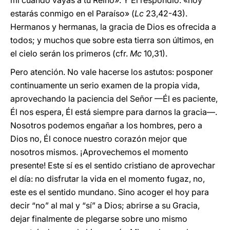
mí cuando vayas a tu Reino». Y Él respondió: «hoy
estarás conmigo en el Paraíso» (
Lc
23,42-43).
Hermanos y hermanas, la gracia de Dios es ofrecida a
todos; y muchos que sobre esta tierra son últimos, en
el cielo serán los primeros (cfr.
Mc
10,31).
Pero atención. No vale hacerse los astutos: posponer
continuamente un serio examen de la propia vida,
aprovechando la paciencia del Señor —Él es paciente,
Él nos espera, Él está siempre para darnos la gracia—.
Nosotros podemos engañar a los hombres, pero a
Dios no, Él conoce nuestro corazón mejor que
nosotros mismos. ¡Aprovechemos el momento
presente! Este sí es el sentido cristiano de aprovechar
el día: no disfrutar la vida en el momento fugaz, no,
este es el sentido mundano. Sino acoger el hoy para
decir “no” al mal y “sí” a Dios; abrirse a su Gracia,
dejar finalmente de plegarse sobre uno mismo