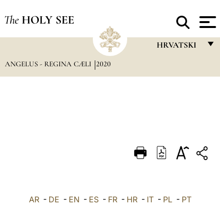
The
HOLY SEE
HRVATSKI
ANGELUS - REGINA CÆLI
2020
FRANÇAIS
ENGLISH
ITALIANO
PORTUGUÊS
ESPAÑOL
DEUTSCH
POLSKI
العربيّة
AR
-
DE
-
EN
-
ES
-
FR
-
HR
-
IT
-
PL
-
PT
中文