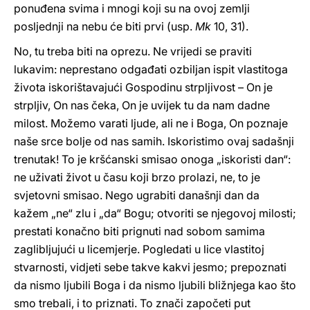
ponuđena svima i mnogi koji su na ovoj zemlji
posljednji na nebu će biti prvi (usp.
Mk
10, 31).
No, tu treba biti na oprezu. Ne vrijedi se praviti
lukavim: neprestano odgađati ozbiljan ispit vlastitoga
života iskorištavajući Gospodinu strpljivost – On je
strpljiv, On nas čeka, On je uvijek tu da nam dadne
milost. Možemo varati ljude, ali ne i Boga, On poznaje
naše srce bolje od nas samih. Iskoristimo ovaj sadašnji
trenutak! To je kršćanski smisao onoga „iskoristi dan“:
ne uživati život u času koji brzo prolazi, ne, to je
svjetovni smisao. Nego ugrabiti današnji dan da
kažem „ne“ zlu i „da“ Bogu; otvoriti se njegovoj milosti;
prestati konačno biti prignuti nad sobom samima
zaglibljujući u licemjerje. Pogledati u lice vlastitoj
stvarnosti, vidjeti sebe takve kakvi jesmo; prepoznati
da nismo ljubili Boga i da nismo ljubili bližnjega kao što
smo trebali, i to priznati. To znači započeti put