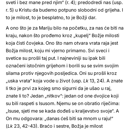
sveti i bez mane pred njim“ (r. 4); predodredi nas (usp.
r. 5) u Kristu da budemo potpuno slobodni od grijeha. I
to je milost, to je besplatno, to je Božji dar.
A ono što je za Mariju bilo na početku, za nas će biti na
kraju, nakon što prođemo kroz „kupelj“ Božje milosti
koja čisti čovjeka. Ono što nam otvara vrata raja jest
Božja milost, koju mi vjerno primamo. Svi sveci i
svetice su prošli taj put. I najneviniji su ipak bili
označeni istočnim grijehom i borili su se svim svojim
silama protiv njegovih posljedica. Oni su prošli kroz
„uska vrata“ koja vode u život (usp.
Lk
13, 24). A znate
li tko je prvi za kojeg smo sigurni da je ušao u raj,
znate li to? Jedan „nitkov“: jedan od one dvojice koji
su bili raspeti s Isusom. Njemu se on obratio riječima:
„Isuse, sjeti me se kada dođeš u kraljevstvo svoje“. A
On mu odgovara: „danas ćeš biti sa mnom u raju!“
(
Lk
23, 42-43). Braćo i sestre, Božja je milost