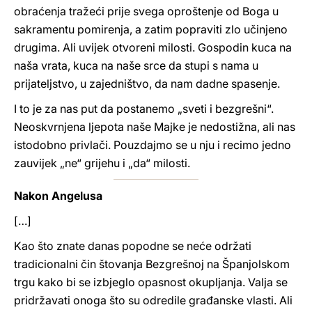
obraćenja tražeći prije svega oproštenje od Boga u
sakramentu pomirenja, a zatim popraviti zlo učinjeno
drugima. Ali uvijek otvoreni milosti. Gospodin kuca na
naša vrata, kuca na naše srce da stupi s nama u
prijateljstvo, u zajedništvo, da nam dadne spasenje.
I to je za nas put da postanemo „sveti i bezgrešni“.
Neoskvrnjena ljepota naše Majke je nedostižna, ali nas
istodobno privlači. Pouzdajmo se u nju i recimo jedno
zauvijek „ne“ grijehu i „da“ milosti.
Nakon Angelusa
[…]
Kao što znate danas popodne se neće održati
tradicionalni čin štovanja Bezgrešnoj na Španjolskom
trgu kako bi se izbjeglo opasnost okupljanja. Valja se
pridržavati onoga što su odredile građanske vlasti. Ali