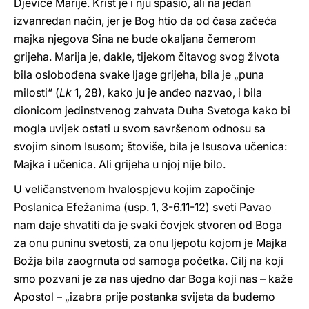
Djevice Marije. Krist je i nju spasio, ali na jedan
izvanredan način, jer je Bog htio da od časa začeća
majka njegova Sina ne bude okaljana čemerom
grijeha. Marija je, dakle, tijekom čitavog svog života
bila oslobođena svake ljage grijeha, bila je „puna
milosti“ (
Lk
1, 28), kako ju je anđeo nazvao, i bila
dionicom jedinstvenog zahvata Duha Svetoga kako bi
mogla uvijek ostati u svom savršenom odnosu sa
svojim sinom Isusom; štoviše, bila je Isusova učenica:
Majka i učenica. Ali grijeha u njoj nije bilo.
U veličanstvenom hvalospjevu kojim započinje
Poslanica Efežanima (usp. 1, 3-6.11-12) sveti Pavao
nam daje shvatiti da je svaki čovjek stvoren od Boga
za onu puninu svetosti, za onu ljepotu kojom je Majka
Božja bila zaogrnuta od samoga početka. Cilj na koji
smo pozvani je za nas ujedno dar Boga koji nas – kaže
Apostol – „izabra prije postanka svijeta da budemo