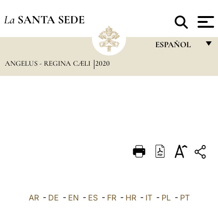
La
SANTA SEDE
ESPAÑOL
ANGELUS - REGINA CÆLI
2020
FRANÇAIS
ENGLISH
ITALIANO
PORTUGUÊS
ESPAÑOL
DEUTSCH
POLSKI
العربيّة
AR
-
DE
-
EN
-
ES
-
FR
-
HR
-
IT
-
PL
-
PT
中文