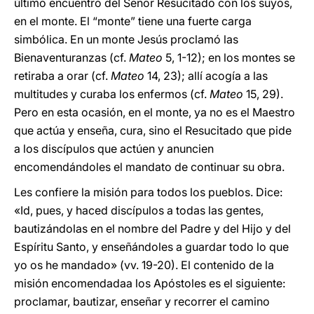
último encuentro del Señor Resucitado con los suyos,
en el monte. El “monte” tiene una fuerte carga
simbólica. En un monte Jesús proclamó las
Bienaventuranzas (cf.
Mateo
5, 1-12); en los montes se
retiraba a orar (cf.
Mateo
14, 23); allí acogía a las
multitudes y curaba los enfermos (cf.
Mateo
15, 29).
Pero en esta ocasión, en el monte, ya no es el Maestro
que actúa y enseña, cura, sino el Resucitado que pide
a los discípulos que actúen y anuncien
encomendándoles el mandato de continuar su obra.
Les confiere la misión para todos los pueblos. Dice:
«Id, pues, y haced discípulos a todas las gentes,
bautizándolas en el nombre del Padre y del Hijo y del
Espíritu Santo, y enseñándoles a guardar todo lo que
yo os he mandado» (vv. 19-20). El contenido de la
misión encomendadaa los Apóstoles es el siguiente:
proclamar, bautizar, enseñar y recorrer el camino