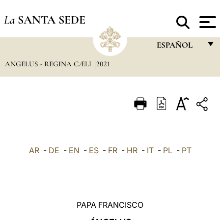
La
SANTA SEDE
ESPAÑOL
ANGELUS - REGINA CÆLI
2021
FRANÇAIS
ENGLISH
ITALIANO
PORTUGUÊS
ESPAÑOL
AR
-
DE
-
EN
-
ES
-
FR
-
HR
-
IT
-
PL
-
PT
DEUTSCH
POLSKI
العربيّة
PAPA FRANCISCO
中文