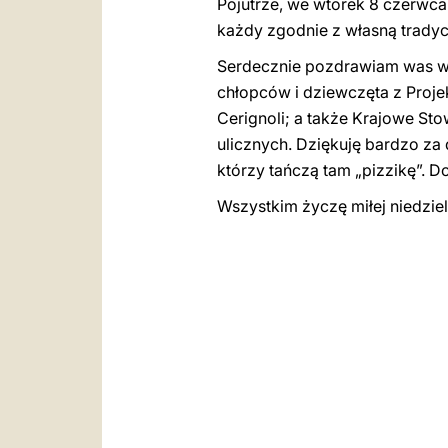
Pojutrze, we wtorek 8 czerwca
każdy zgodnie z własną tradycj
Serdecznie pozdrawiam was ws
chłopców i dziewczęta z Projek
Cerignoli; a także Krajowe St
ulicznych. Dziękuję bardzo za 
którzy tańczą tam „pizzikę”. D
Wszystkim życzę miłej niedzi