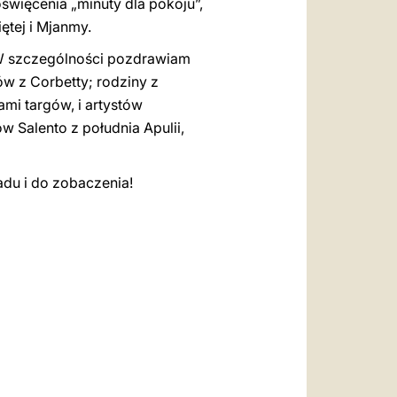
święcenia „minuty dla pokoju”,
ętej i Mjanmy.
 W szczególności pozdrawiam
ów z Corbetty; rodziny z
mi targów, i artystów
w Salento z południa Apulii,
o obiadu i do zobaczenia!