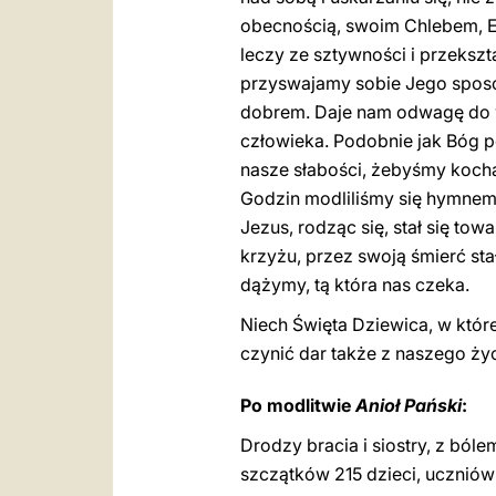
obecnością, swoim Chlebem, Eu
leczy ze sztywności i przekszt
przyswajamy sobie Jego sposób
dobrem. Daje nam odwagę do wy
człowieka. Podobnie jak Bóg po
nasze słabości, żebyśmy kochali
Godzin modliliśmy się hymnem 
Jezus, rodząc się, stał się to
krzyżu, przez swoją śmierć stał 
dążymy, tą która nas czeka.
Niech Święta Dziewica, w któr
czynić dar także z naszego życ
Po modlitwie
Anioł Pański
:
Drodzy bracia i siostry, z bó
szczątków 215 dzieci, ucznió