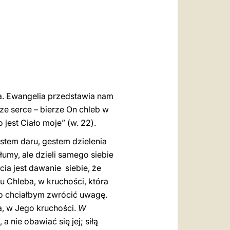
العربيّة
中文
LATINE
sa. Ewangelia przedstawia nam
ze serce – bierze On chleb w
o jest Ciało moje” (w. 22).
stem daru, gestem dzielenia
umy, ale dzieli samego siebie
ia jest dawanie siebie, że
u Chleba, w kruchości, która
wo chciałbym zwrócić uwagę.
iła, w Jego kruchości.
W
 a nie obawiać się jej; siłą