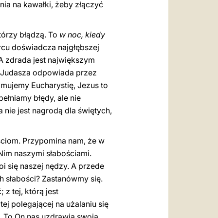
abnia na kawałki, żeby złączyć
którzy błądzą. To
w noc, kiedy
ercu doświadcza najgłębszej
 A zdrada jest największym
e” Judasza odpowiada przez
zyjmujemy Eucharystię, Jezus to
pełniamy błędy, ale nie
 nie jest nagrodą dla świętych,
ściom. Przypomina nam, że w
z Nim naszymi słabościami.
oi się naszej nędzy. A przede
ch słabości? Zastanówmy się.
z tej, którą jest
ej polegającej na użalaniu się
ć. To On nas uzdrawia swoją