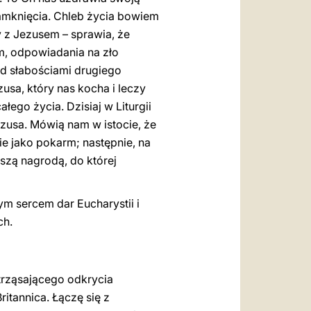
zamknięcia. Chleb życia bowiem
y z Jezusem – sprawia, że
m, odpowiadania na zło
ad słabościami drugiego
usa, który nas kocha i leczy
łego życia. Dzisiaj w Liturgii
zusa. Mówią nam w istocie, że
ie jako pokarm; następnie, na
naszą nagrodą, do której
m sercem dar Eucharystii i
ch.
trząsającego odkrycia
itannica. Łączę się z