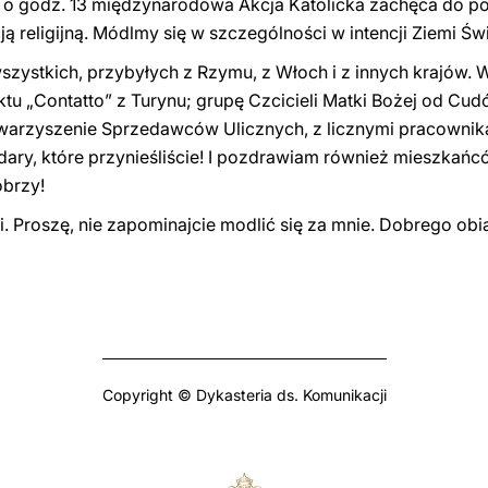
 o godz. 13 międzynarodowa Akcja Katolicka zachęca do po
ą religijną. Módlmy się w szczególności w intencji Ziemi Świ
zystkich, przybyłych z Rzymu, z Włoch i z innych krajów.
tu „Contatto” z Turynu; grupę Czcicieli Matki Bożej od Cud
owarzyszenie Sprzedawców Ulicznych, z licznymi pracownika
dary, które przynieśliście! I pozdrawiam również mieszkańcó
obrzy!
eli. Proszę, nie zapominajcie modlić się za mnie. Dobreg
Copyright © Dykasteria ds. Komunikacji