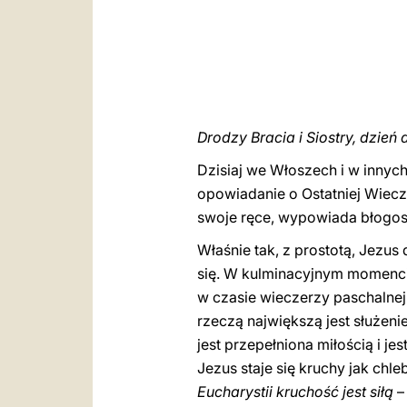
Drodzy Bracia i Siostry, dzień 
Dzisiaj we Włoszech i w innyc
opowiadanie o Ostatniej Wiecze
swoje ręce, wypowiada błogosł
Właśnie tak, z prostotą, Jezu
się. W kulminacyjnym momencie 
w czasie wieczerzy paschalnej
rzeczą największą jest służen
jest przepełniona miłością i je
Jezus staje się kruchy jak chle
Eucharystii kruchość jest siłą
– 