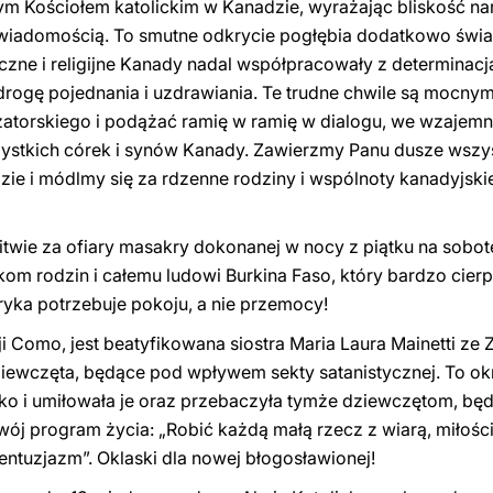
łym Kościołem katolickim w Kanadzie, wyrażając bliskość n
ą wiadomością. To smutne odkrycie pogłębia dodatkowo świa
czne i religijne Kanady nadal współpracowały z determinacj
drogę pojednania i uzdrawiania. Te trudne chwile są mocny
zatorskiego i podążać ramię w ramię w dialogu, we wzajem
ystkich córek i synów Kanady. Zawierzmy Panu dusze wszys
zie i módlmy się za rdzenne rodziny i wspólnoty kanadyjs
twie za ofiary masakry dokonanej w nocy z piątku na sobot
om rodzin i całemu ludowi Burkina Faso, który bardzo cier
ryka potrzebuje pokoju, a nie przemocy!
ji Como, jest beatyfikowana siostra Maria Laura Mainetti z
dziewczęta, będące pod wpływem sekty satanistycznej. To ok
o i umiłowała je oraz przebaczyła tymże dziewczętom, będ
ój program życia: „Robić każdą małą rzecz z wiarą, miłości
entuzjazm”. Oklaski dla nowej błogosławionej!