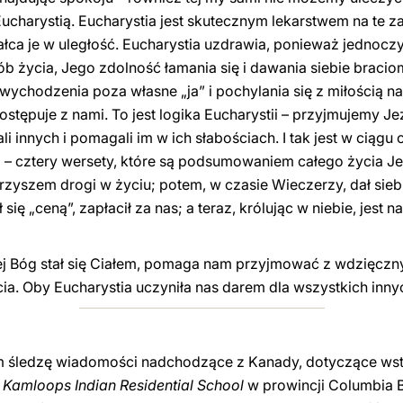
charystią. Eucharystia jest skutecznym lekarstwem na te 
ałca je w uległość. Eucharystia uzdrawia, ponieważ jednocz
 życia, Jego zdolność łamania się i dawania siebie bracio
chodzenia poza własne „ja” i pochylania się z miłością n
stępuje z nami. To jest logika Eucharystii – przyjmujemy Jez
 innych i pomagali im w ich słabościach. I tak jest w ciągu ca
– cztery wersety, które są podsumowaniem całego życia Je
warzyszem drogi w życiu; potem, w czasie Wieczerzy, dał sieb
się „ceną”, zapłacił za nas; a teraz, królując w niebie, jest 
ej Bóg stał się Ciałem, pomaga nam przyjmować z wdzięczny
ia. Oby Eucharystia uczyniła nas darem dla wszystkich inny
lem śledzę wiadomości nadchodzące z Kanady, dotyczące ws
w
Kamloops Indian Residential School
w prowincji Columbia Br