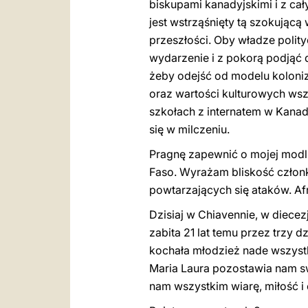
biskupami kanadyjskimi i z ca
jest wstrząśnięty tą szokując
przeszłości. Oby władze polity
wydarzenie i z pokorą podjąć 
żeby odejść od modelu koloni
oraz wartości kulturowych wsz
szkołach z internatem w Kanad
się w milczeniu.
Pragnę zapewnić o mojej modli
Faso. Wyrażam bliskość członk
powtarzających się ataków. Af
Dzisiaj w Chiavennie, w diecez
zabita 21 lat temu przez trzy 
kochała młodzież nade wszystk
Maria Laura pozostawia nam sw
nam wszystkim wiarę, miłość i 