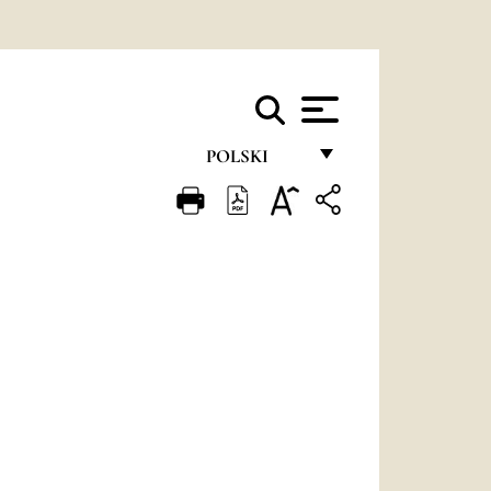
POLSKI
FRANÇAIS
ENGLISH
ITALIANO
PORTUGUÊS
ESPAÑOL
DEUTSCH
POLSKI