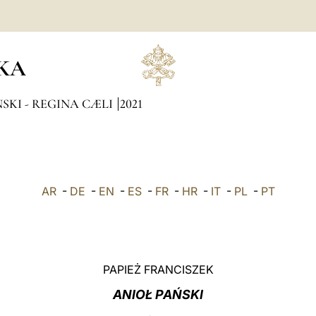
KA
SKI - REGINA CÆLI
2021
AR
-
DE
-
EN
-
ES
-
FR
-
HR
-
IT
-
PL
-
PT
PAPIEŻ FRANCISZEK
ANIOŁ PAŃSKI