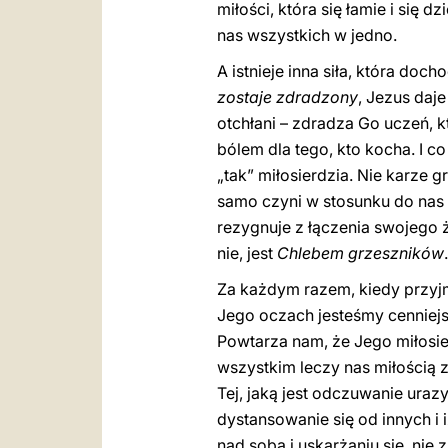
miłości, która się łamie i się d
nas wszystkich w jedno.
A istnieje inna siła, która doc
zostaje zdradzony
, Jezus daj
otchłani – zdradza Go uczeń, 
bólem dla tego, kto kocha. I 
„tak” miłosierdzia. Nie karze g
samo czyni w stosunku do nas –
rezygnuje z łączenia swojego ż
nie, jest
Chlebem grzeszników
Za każdym razem, kiedy przyj
Jego oczach jesteśmy cenniejsi
Powtarza nam, że Jego miłosier
wszystkim leczy nas miłością z
Tej, jaką jest odczuwanie urazy
dystansowanie się od innych i 
nad sobą i uskarżaniu się, nie