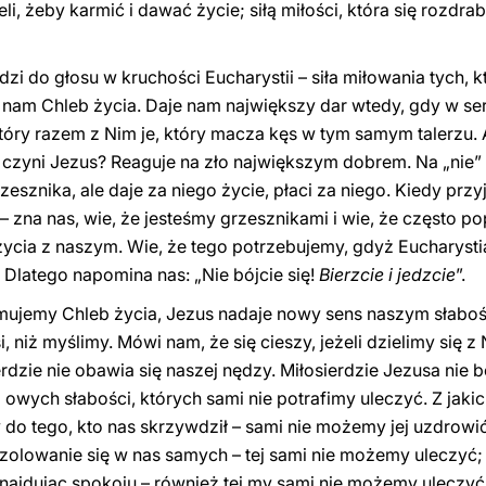
zieli, żeby karmić i dawać życie; siłą miłości, która się rozdr
hodzi do głosu w kruchości Eucharystii – siła miłowania tych, 
e nam Chleb życia. Daje nam największy dar wtedy, gdy w s
który razem z Nim je, który macza kęs w tym samym talerzu.
co czyni Jezus? Reaguje na zło największym dobrem. Na „ni
rzesznika, ale daje za niego życie, płaci za niego. Kiedy pr
 zna nas, wie, że jesteśmy grzesznikami i wie, że często po
ycia z naszym. Wie, że tego potrzebujemy, gdyż Eucharystia
. Dlatego napomina nas: „Nie bójcie się!
Bierzcie i jedzcie
”.
mujemy Chleb życia, Jezus nadaje nowy sens naszym słabo
, niż myślimy. Mówi nam, że się cieszy, jeżeli dzielimy się 
dzie nie obawia się naszej nędzy. Miłosierdzie Jezusa nie b
 owych słabości, których sami nie potrafimy uleczyć. Z jaki
 do tego, kto nas skrzywdził – sami nie możemy jej uzdrowić; 
izolowanie się w nas samych – tej sami nie możemy uleczyć; t
 znajdując spokoju – również tej my sami nie możemy uleczy