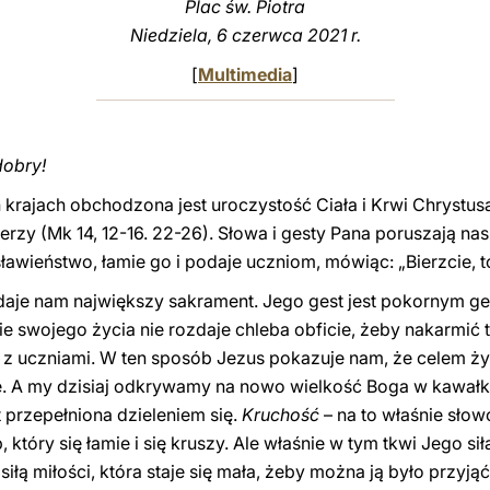
Plac św. Piotra
Niedziela, 6 czerwca 2021 r.
[
Multimedia
]
dobry!
h krajach obchodzona jest uroczystość Ciała i Krwi Chrystu
rzy (Mk 14, 12-16. 22-26). Słowa i gesty Pana poruszają nas
awieństwo, łamie go i podaje uczniom, mówiąc: „Bierzcie, t
s daje nam największy sakrament. Jego gest jest pokornym ge
swojego życia nie rozdaje chleba obficie, żeby nakarmić tł
 z uczniami. W ten sposób Jezus pokazuje nam, że celem życ
ie. A my dzisiaj odkrywamy na nowo wielkość Boga w kawałk
st przepełniona dzieleniem się.
Kruchość
– na to właśnie sło
b, który się łamie i się kruszy. Ale właśnie w tym tkwi Jego s
siłą miłości, która staje się mała, żeby można ją było przyjąć,