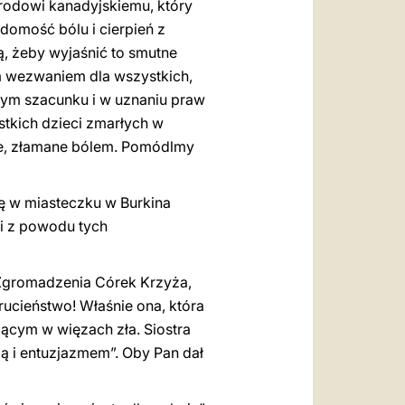
arodowi kanadyjskiemu, który
domość bólu i cierpień z
ą, żeby wyjaśnić to smutne
m wezwaniem dla wszystkich,
nym szacunku i w uznaniu praw
tkich dzieci zmarłych w
kie, złamane bólem. Pomódlmy
ę w miasteczku w Burkina
pi z powodu tych
e Zgromadzenia Córek Krzyża,
rucieństwo! Właśnie ona, która
ącym w więzach zła. Siostra
ą i entuzjazmem”. Oby Pan dał