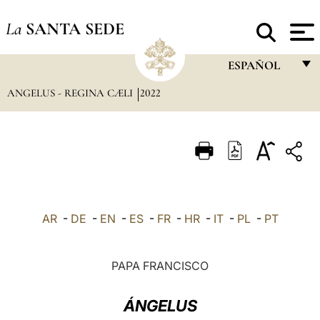
La
SANTA SEDE
ESPAÑOL
ANGELUS - REGINA CÆLI
2022
FRANÇAIS
ENGLISH
ITALIANO
PORTUGUÊS
ESPAÑOL
AR
-
DE
-
EN
-
ES
-
FR
-
HR
-
IT
-
PL
-
PT
DEUTSCH
POLSKI
PAPA FRANCISCO
العربيّة
ÁNGELUS
中文