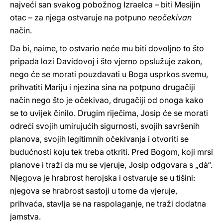
najveći san svakog pobožnog Izraelca – biti Mesijin
otac – za njega ostvaruje na potpuno
neočekivan
način.
Da bi, naime, to ostvario neće mu biti dovoljno to što
pripada lozi Davidovoj i što vjerno opslužuje zakon,
nego će se morati pouzdavati u Boga usprkos svemu,
prihvatiti Mariju i njezina sina na potpuno drugačiji
način nego što je očekivao, drugačiji od onoga kako
se to uvijek činilo. Drugim riječima, Josip će se morati
odreći svojih umirujućih sigurnosti, svojih savršenih
planova, svojih legitimnih očekivanja i otvoriti se
budućnosti koju tek treba otkriti. Pred Bogom, koji mrsi
planove i traži da mu se vjeruje, Josip odgovara s „dà“.
Njegova je hrabrost herojska i ostvaruje se u tišini:
njegova se hrabrost sastoji u tome da vjeruje,
prihvaća, stavlja se na raspolaganje, ne traži dodatna
jamstva.