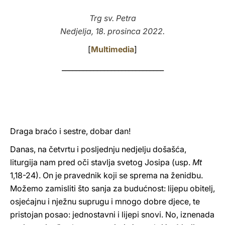
LATINE
Trg sv. Petra
Nedjelja, 18. prosinca 2022.
[
Multimedia
]
_____________________________
Draga braćo i sestre, dobar dan!
Danas, na četvrtu i posljednju nedjelju došašća,
liturgija nam pred oči stavlja svetog Josipa (usp.
Mt
1,18-24). On je pravednik koji se sprema na ženidbu.
Možemo zamisliti što sanja za budućnost: lijepu obitelj,
osjećajnu i nježnu suprugu i mnogo dobre djece, te
pristojan posao: jednostavni i lijepi snovi. No, iznenada