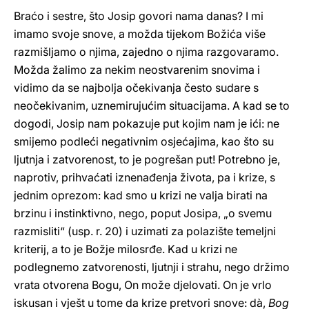
Braćo i sestre, što Josip govori nama danas? I mi
imamo svoje snove, a možda tijekom Božića više
razmišljamo o njima, zajedno o njima razgovaramo.
Možda žalimo za nekim neostvarenim snovima i
vidimo da se najbolja očekivanja često sudare s
neočekivanim, uznemirujućim situacijama. A kad se to
dogodi, Josip nam pokazuje put kojim nam je ići: ne
smijemo podleći negativnim osjećajima, kao što su
ljutnja i zatvorenost, to je pogrešan put! Potrebno je,
naprotiv, prihvaćati iznenađenja života, pa i krize, s
jednim oprezom: kad smo u krizi ne valja birati na
brzinu i instinktivno, nego, poput Josipa, „o svemu
razmisliti“ (usp. r. 20) i uzimati za polazište temeljni
kriterij, a to je Božje milosrđe. Kad u krizi ne
podlegnemo zatvorenosti, ljutnji i strahu, nego držimo
vrata otvorena Bogu, On može djelovati. On je vrlo
iskusan i vješt u tome da krize pretvori snove: dà,
Bog