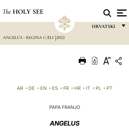
The
HOLY SEE
HRVATSKI
ANGELUS - REGINA CÆLI
2022
FRANÇAIS
ENGLISH
ITALIANO
PORTUGUÊS
ESPAÑOL
AR
-
DE
-
EN
-
ES
-
FR
-
HR
-
IT
-
PL
-
PT
DEUTSCH
POLSKI
PAPA FRANJO
العربيّة
ANGELUS
中文