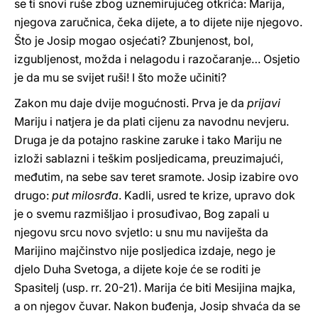
se ti snovi ruše zbog uznemirujućeg otkrića: Marija,
njegova zaručnica, čeka dijete, a to dijete nije njegovo.
Što je Josip mogao osjećati? Zbunjenost, bol,
izgubljenost, možda i nelagodu i razočaranje… Osjetio
je da mu se svijet ruši! I što može učiniti?
Zakon mu daje dvije mogućnosti. Prva je da
prijavi
Mariju i natjera je da plati cijenu za navodnu nevjeru.
Druga je da potajno raskine zaruke i tako Mariju ne
izloži sablazni i teškim posljedicama, preuzimajući,
međutim, na sebe sav teret sramote. Josip izabire ovo
drugo:
put milosrđa
. Kadli, usred te krize, upravo dok
je o svemu razmišljao i prosuđivao, Bog zapali u
njegovu srcu novo svjetlo: u snu mu naviješta da
Marijino majčinstvo nije posljedica izdaje, nego je
djelo Duha Svetoga, a dijete koje će se roditi je
Spasitelj (usp. rr. 20-21). Marija će biti Mesijina majka,
a on njegov čuvar. Nakon buđenja, Josip shvaća da se