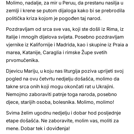
Molimo, nadalje, za mir u Peruu, da prestanu nasilja u
zemlji i krene se putom dijaloga kako bi se prebrodila
politička kriza kojom je pogođen taj narod.
Pozdravljam od srca sve vas, koji ste došli iz Rima, iz
Italije i mnogih dijelova svijeta. Posebno pozdravljam
vjernike iz Kalifornije i Madrida, kao i skupine iz Praia a
marea, Katanije, Caraglia i rimske Župe svetih
prvomučenika.
Djevicu Mariju, u koju nas liturgija poziva uprijeti svoj
pogled na ovu četvrtu nedjelju došašća, molimo da
takne srca onih koji mogu okončati rat u Ukrajini.
Nemojmo zaboraviti patnje toga naroda, posebno
djece, starijih osoba, bolesnika. Molimo, molimo!
Svima želim ugodnu nedjelju i dobar hod posljednje
etape došašća. Ne zaboravite, molim vas, moliti za
mene. Dobar tek i doviđenja!