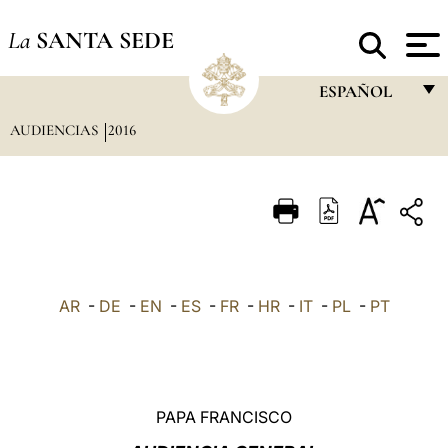
La
SANTA SEDE
ESPAÑOL
AUDIENCIAS
2016
FRANÇAIS
ENGLISH
ITALIANO
PORTUGUÊS
ESPAÑOL
AR
-
DE
-
EN
-
ES
-
FR
-
HR
-
IT
-
PL
-
PT
DEUTSCH
POLSKI
العربيّة
PAPA FRANCISCO
中文