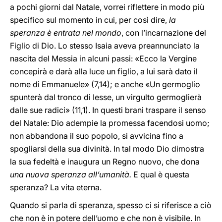
a pochi giorni dal Natale, vorrei riflettere in modo più
specifico sul momento in cui, per così dire,
la
speranza è entrata nel mondo
, con l’incarnazione del
Figlio di Dio. Lo stesso Isaia aveva preannunciato la
nascita del Messia in alcuni passi: «Ecco la Vergine
concepirà e darà alla luce un figlio, a lui sarà dato il
nome di Emmanuele» (7,14); e anche
«Un germoglio
spunterà dal tronco di Iesse, un virgulto germoglierà
dalle sue radici» (11,1). In questi brani traspare il senso
del Natale: Dio adempie la promessa facendosi uomo;
non abbandona il suo popolo, si avvicina fino a
spogliarsi della sua divinità. In tal modo Dio dimostra
la sua fedeltà e inaugura un Regno nuovo, che dona
una nuova speranza all’umanità.
E qual è questa
speranza? La vita eterna.
Quando si parla di speranza, spesso ci si riferisce a ciò
che non è in potere dell’uomo e che non è visibile. In