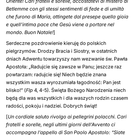
Oriente! Cari fratelli e sorelle, accostatevi al mistero di
Betlemme con gli stessi sentimenti di fede e di umiltà
che furono di Maria, attingete dal presepe quella gioia
e quell'intima pace che Gesù viene a portare nel
mondo. Buon Natale!
]
Serdeczne pozdrowienie kieruję do polskich
pielgrzymów. Drodzy Bracia i Siostry, w ostatnich
dniach Adwentu towarzyszy nam wezwanie św. Pawła
Apostoła: „Radujcie się zawsze w Panu; jeszcze raz
powtarzam: radujcie się! Niech będzie znana
wszystkim wasza wyrozumiała łagodność: Pan jest
blisko!” (
Flp
4, 4-5). Święta Bożego Narodzenia niech
będą dla was wszystkich i dla waszych rodzin czasem
radości, pokoju i nadziei. Dobrych świąt!
[
Un cordiale saluto rivolgo ai pellegrini polacchi. Cari
fratelli e sorelle, negli ultimi giorni dell’Avvento ci
accompagna l’appello di San Paolo Apostolo: “Siate