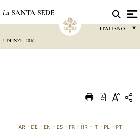
La
SANTA SEDE
ITALIANO
UDIENZE
2016
FRANÇAIS
ENGLISH
ITALIANO
PORTUGUÊS
ESPAÑOL
DEUTSCH
POLSKI
العربيّة
AR
-
DE
-
EN
-
ES
-
FR
-
HR
-
IT
-
PL
-
PT
中文