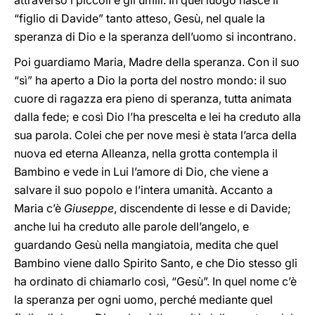
attraverso i piccoli e gli umili. In quel luogo nasce il
“figlio di Davide” tanto atteso, Gesù, nel quale la
speranza di Dio e la speranza dell’uomo si incontrano.
Poi guardiamo Maria, Madre della speranza. Con il suo
“sì” ha aperto a Dio la porta del nostro mondo: il suo
cuore di ragazza era pieno di speranza, tutta animata
dalla fede; e così Dio l’ha prescelta e lei ha creduto alla
sua parola. Colei che per nove mesi è stata l’arca della
nuova ed eterna Alleanza, nella grotta contempla il
Bambino e vede in Lui l’amore di Dio, che viene a
salvare il suo popolo e l’intera umanità. Accanto a
Maria c’è
Giuseppe
, discendente di Iesse e di Davide;
anche lui ha creduto alle parole dell’angelo, e
guardando Gesù nella mangiatoia, medita che quel
Bambino viene dallo Spirito Santo, e che Dio stesso gli
ha ordinato di chiamarlo così, “Gesù”. In quel nome c’è
la speranza per ogni uomo, perché mediante quel