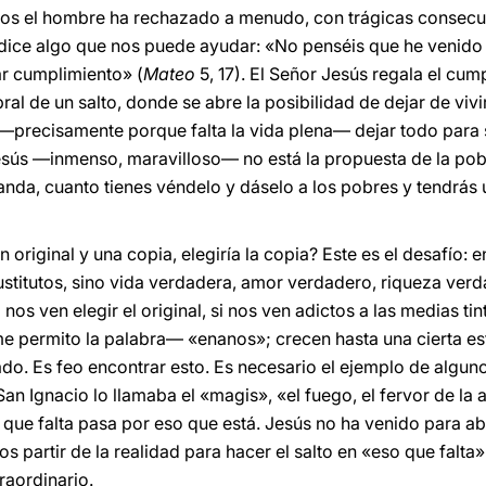
siglos el hombre ha rechazado a menudo, con trágicas consecu
, dice algo que nos puede ayudar: «No penséis que he venido a
ar cumplimiento» (
Mateo
5, 17). El Señor Jesús regala el cum
al de un salto, donde se abre la posibilidad de dejar de vivi
 —precisamente porque falta la vida plena— dejar todo para 
 Jesús —inmenso, maravilloso— no está la propuesta de la pob
anda, cuanto tienes véndelo y dáselo a los pobres y tendrás u
 original y una copia, elegiría la copia? Este es el desafío: en
sustitutos, sino vida verdadera, amor verdadero, riqueza ve
 nos ven elegir el original, si nos ven adictos a las medias ti
me permito la palabra— «enanos»; crecen hasta una cierta est
do. Es feo encontrar esto. Es necesario el ejemplo de alguno
an Ignacio lo llamaba el «magis», «el fuego, el fervor de la 
que falta pasa por eso que está. Jesús no ha venido para abol
 partir de la realidad para hacer el salto en «eso que falta
raordinario.