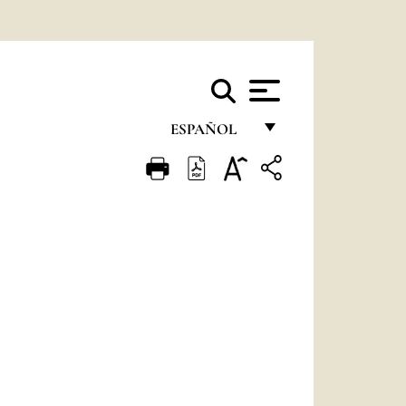
ESPAÑOL
FRANÇAIS
ENGLISH
ITALIANO
PORTUGUÊS
ESPAÑOL
DEUTSCH
POLSKI