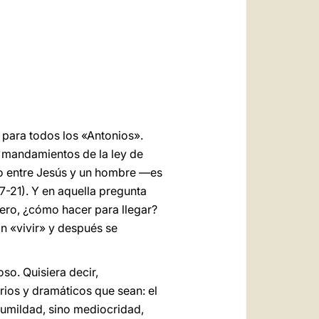
العربيّة
中文
LATINE
 para todos los «Antonios».
 mandamientos de la ley de
ro entre Jesús y un hombre —es
17-21). Y en aquella pregunta
 Pero, ¿cómo hacer para llegar?
n «vivir» y después se
so. Quisiera decir,
ios y dramáticos que sean: el
humildad, sino mediocridad,