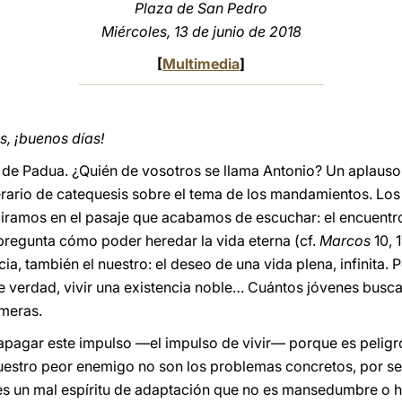
Plaza de San Pedro
Miércoles, 13 de junio de 2018
[
Multimedia
]
, ¡buenos días!
o de Padua. ¿Quién de vosotros se llama Antonio? Un aplauso
ario de catequesis sobre el tema de los mandamientos. Los
spiramos en el pasaje que acabamos de escuchar: el encuent
 pregunta cómo poder heredar la vida eterna (cf.
Marcos
10, 
cia, también el nuestro: el deseo de una vida plena, infinita.
e verdad, vivir una existencia noble… Cuántos jóvenes busca
ímeras.
pagar este impulso —el impulso de vivir— porque es peligro
uestro peor enemigo no son los problemas concretos, por ser
 es un mal espíritu de adaptación que no es mansedumbre o 