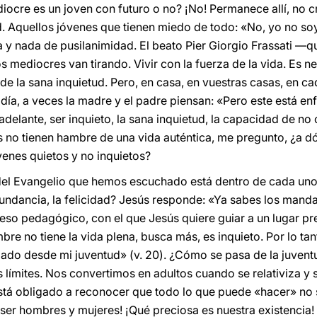
ocre es un joven con futuro o no? ¡No! Permanece allí, no cr
. Aquellos jóvenes que tienen miedo de todo: «No, yo no soy a
 y nada de pusilanimidad. El beato Pier Giorgio Frassati —q
Los mediocres van tirando. Vivir con la fuerza de la vida. Es n
de la sana inquietud. Pero, en casa, en vuestras casas, en ca
día, a veces la madre y el padre piensan: «Pero este está enfe
 adelante, ser inquieto, la sana inquietud, la capacidad de n
nes no tienen hambre de una vida auténtica, me pregunto, ¿a 
enes quietos y no inquietos?
del Evangelio que hemos escuchado está dentro de cada un
bundancia, la felicidad? Jesús responde: «Ya sabes los manda
eso pedagógico, con el que Jesús quiere guiar a un lugar pre
re no tiene la vida plena, busca más, es inquieto. Por lo ta
dado desde mi juventud» (v. 20). ¿Cómo se pasa de la juven
 límites. Nos convertimos en adultos cuando se relativiza y
e está obligado a reconocer que todo lo que puede «hacer» n
 ser hombres y mujeres! ¡Qué preciosa es nuestra existencia