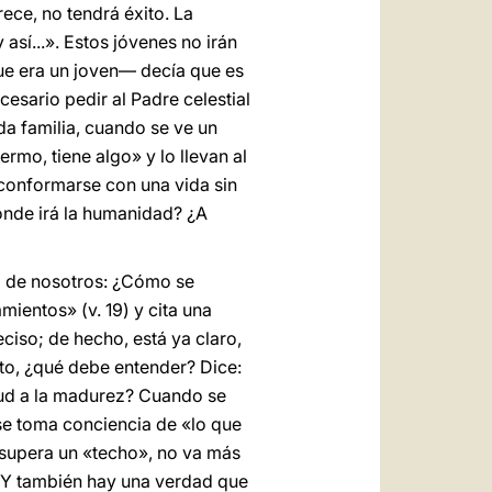
ece, no tendrá éxito. La
sí...». Estos jóvenes no irán
ue era un joven— decía que es
ecesario pedir al Padre celestial
da familia, cuando se ve un
rmo, tiene algo» y lo llevan al
o conformarse con una vida sin
dónde irá la humanidad? ¿A
o de nosotros: ¿Cómo se
mientos» (v. 19) y cita una
ciso; de hecho, está ya claro,
nto, ¿qué debe entender? Dice:
tud a la madurez? Cuando se
 se toma conciencia de «lo que
o supera un «techo», no va más
! Y también hay una verdad que