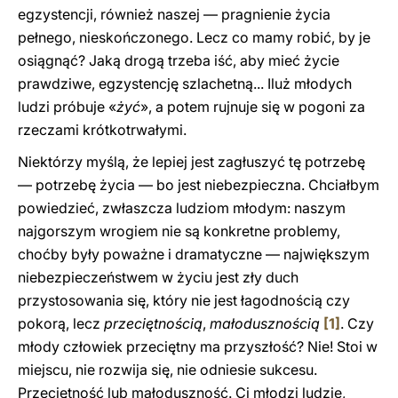
egzystencji, również naszej — pragnienie życia
pełnego, nieskończonego. Lecz co mamy robić, by je
osiągnąć? Jaką drogą trzeba iść, aby mieć życie
prawdziwe, egzystencję szlachetną... Iluż młodych
ludzi próbuje «
żyć
», a potem rujnuje się w pogoni za
rzeczami krótkotrwałymi.
Niektórzy myślą, że lepiej jest zagłuszyć tę potrzebę
— potrzebę życia — bo jest niebezpieczna. Chciałbym
powiedzieć, zwłaszcza ludziom młodym: naszym
najgorszym wrogiem nie są konkretne problemy,
choćby były poważne i dramatyczne — największym
niebezpieczeństwem w życiu jest zły duch
przystosowania się, który nie jest łagodnością czy
pokorą, lecz
przeciętnością
,
małodusznością
[1]
. Czy
młody człowiek przeciętny ma przyszłość? Nie! Stoi w
miejscu, nie rozwija się, nie odniesie sukcesu.
Przeciętność lub małoduszność. Ci młodzi ludzie,