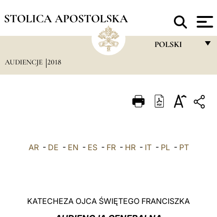
STOLICA APOSTOLSKA
POLSKI
AUDIENCJE
2018
FRANÇAIS
ENGLISH
ITALIANO
PORTUGUÊS
ESPAÑOL
AR
-
DE
-
EN
-
ES
-
FR
-
HR
-
IT
-
PL
-
PT
DEUTSCH
POLSKI
العربيّة
KATECHEZA OJCA ŚWIĘTEGO FRANCISZKA
中文