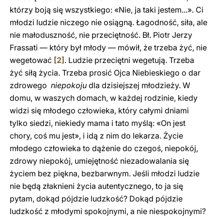
którzy boją się wszystkiego: «Nie, ja taki jestem...». Ci
młodzi ludzie niczego nie osiągną. Łagodność, siła, ale
nie małoduszność, nie przeciętność. Bł. Piotr Jerzy
Frassati — który był młody — mówił, że trzeba żyć, nie
wegetować
[2]
. Ludzie przeciętni wegetują. Trzeba
żyć siłą życia. Trzeba prosić Ojca Niebieskiego o dar
zdrowego
niepokoju
dla dzisiejszej młodzieży. W
domu, w waszych domach, w każdej rodzinie, kiedy
widzi się młodego człowieka, który całymi dniami
tylko siedzi, niekiedy mama i tato myślą: «On jest
chory, coś mu jest», i idą z nim do lekarza. Życie
młodego człowieka to dążenie do czegoś, niepokój,
zdrowy niepokój, umiejętność niezadowalania się
życiem bez piękna, bezbarwnym. Jeśli młodzi ludzie
nie będą złaknieni życia autentycznego, to ja się
pytam, dokąd pójdzie ludzkość? Dokąd pójdzie
ludzkość z młodymi spokojnymi, a nie niespokojnymi?