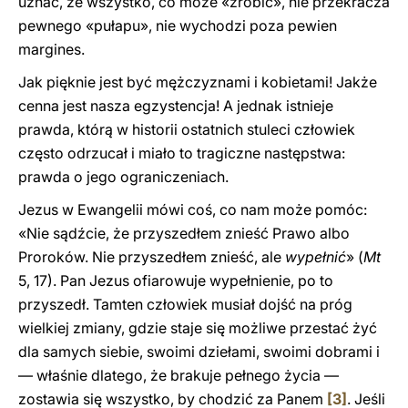
uznać, że wszystko, co może «zrobić», nie przekracza
pewnego «pułapu», nie wychodzi poza pewien
margines.
Jak pięknie jest być mężczyznami i kobietami! Jakże
cenna jest nasza egzystencja! A jednak istnieje
prawda, którą w historii ostatnich stuleci człowiek
często odrzucał i miało to tragiczne następstwa:
prawda o jego ograniczeniach.
Jezus w Ewangelii mówi coś, co nam może pomóc:
«Nie sądźcie, że przyszedłem znieść Prawo albo
Proroków. Nie przyszedłem znieść, ale
wypełnić
» (
Mt
5, 17). Pan Jezus ofiarowuje wypełnienie, po to
przyszedł. Tamten człowiek musiał dojść na próg
wielkiej zmiany, gdzie staje się możliwe przestać żyć
dla samych siebie, swoimi dziełami, swoimi dobrami i
— właśnie dlatego, że brakuje pełnego życia —
zostawia się wszystko, by chodzić za Panem
[3]
. Jeśli