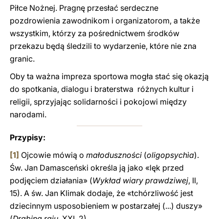
Piłce Nożnej. Pragnę przesłać serdeczne
pozdrowienia zawodnikom i organizatorom, a także
wszystkim, którzy za pośrednictwem środków
przekazu będą śledzili to wydarzenie, które nie zna
granic.
Oby ta ważna impreza sportowa mogła stać się okazją
do spotkania, dialogu i braterstwa różnych kultur i
religii, sprzyjając solidarności i pokojowi między
narodami.
Przypisy:
[1]
Ojcowie mówią o
małoduszności
(
oligopsychìa
).
Św. Jan Damasceński określa ją jako «lęk przed
podjęciem działania» (
Wykład wiary prawdziwej
, II,
15). A św. Jan Klimak dodaje, że «tchórzliwość jest
dziecinnym usposobieniem w postarzałej (...) duszy»
(
Drabina raju
, XXI, 2).