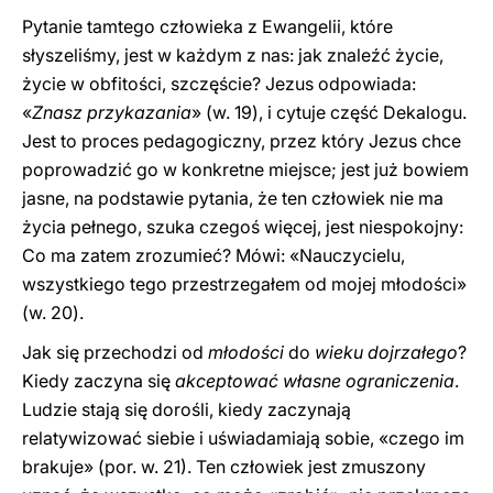
Pytanie tamtego człowieka z Ewangelii, które
słyszeliśmy, jest w każdym z nas: jak znaleźć życie,
życie w obfitości, szczęście? Jezus odpowiada:
«
Znasz przykazania
» (w. 19), i cytuje część Dekalogu.
Jest to proces pedagogiczny, przez który Jezus chce
poprowadzić go w konkretne miejsce; jest już bowiem
jasne, na podstawie pytania, że ten człowiek nie ma
życia pełnego, szuka czegoś więcej, jest niespokojny:
Co ma zatem zrozumieć? Mówi: «Nauczycielu,
wszystkiego tego przestrzegałem od mojej młodości»
(w. 20).
Jak się przechodzi od
młodości
do
wieku dojrzałego
?
Kiedy zaczyna się
akceptować własne ograniczenia
.
Ludzie stają się dorośli, kiedy zaczynają
relatywizować siebie i uświadamiają sobie, «czego im
brakuje» (por. w. 21). Ten człowiek jest zmuszony