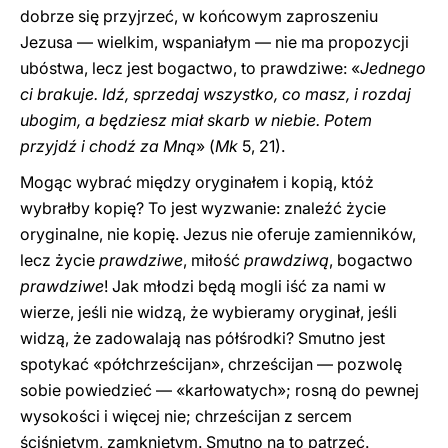
dobrze się przyjrzeć, w końcowym zaproszeniu
Jezusa — wielkim, wspaniałym — nie ma propozycji
ubóstwa, lecz jest bogactwo, to prawdziwe: «
Jednego
ci brakuje. Idź, sprzedaj wszystko, co masz, i rozdaj
ubogim, a będziesz miał skarb w niebie. Potem
przyjdź i chodź za Mną
» (
Mk
5, 21).
Mogąc wybrać między oryginałem i kopią, któż
wybrałby kopię? To jest wyzwanie: znaleźć życie
oryginalne, nie kopię. Jezus nie oferuje zamienników,
lecz życie
prawdziwe
, miłość
prawdziwą
, bogactwo
prawdziwe
! Jak młodzi będą mogli iść za nami w
wierze, jeśli nie widzą, że wybieramy oryginał, jeśli
widzą, że zadowalają nas półśrodki? Smutno jest
spotykać «półchrześcijan», chrześcijan — pozwolę
sobie powiedzieć — «karłowatych»; rosną do pewnej
wysokości i więcej nie; chrześcijan z sercem
ściśniętym, zamkniętym. Smutno na to patrzeć.