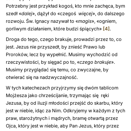
Potrzebny jest przykład kogoś, kto mnie zachęca, bym
szedł «
dalej
», dążył do «czegoś
więcej
», do dalszego
rozwoju. Św. Ignacy nazywał to «
magis
», «ogniem,
gorliwym działaniem, które budzi śpiących»
[4]
.
Droga do tego, czego brakuje, prowadzi przez to, co
jest. Jezus nie przyszedł, by znieść Prawo lub
Proroków, lecz by wypełnić. Musimy wychodzić od
rzeczywistości, by sięgać po to, «
czego brakuje
».
Musimy przyglądać się temu, co zwyczajne, by
otwierać się na nadzwyczajność.
W tych katechezach przyjrzymy się dwóm tablicom
Mojżesza jako chrześcijanie, trzymając się ręki
Jezusa, by od iluzji młodości przejść do skarbu, który
jest w niebie, idąc za Nim. Odkryjemy w każdym z tych
praw, starożytnych i mądrych, bramę otwartą przez
Ojca, który jest w niebie, aby Pan Jezus, który przez