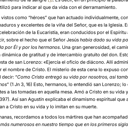
tilizó para indicar al que da vida con el derramamiento.
r vistos como “héroes” que han actuado individualmente, co
duros y excelentes de la viña del Señor, que es la Iglesia. En 
elebración de la Eucaristía, eran conducidos por el Espíritu 
cir, sobre el hecho que el Señor Jesús
había dado su vida po
da por Él y por los hermanos
. Una gran generosidad, el camin
dinámica de gratitud y de intercambio gratuito del don. Esto 
sta de san Lorenzo: «Ejercía el oficio de diácono. Allí admin
or el nombre de Cristo. El misterio de esta cena lo expuso con
 decir: “
Como Cristo entregó su vida por nosotros, así tam
anos
” (1 Jn 3, 16) Esto, hermanos, lo entendió san Lorenzo; lo
es a las tomadas en aquella mesa. Amó a Cristo en su vida y
397). Así san Agustín explicaba el dinamismo espiritual que 
an a Cristo en su vida y lo imitan en su muerte.
anas, recordamos a todos los mártires que han acompañado la
 más numerosos en nuestro tiempo que en los primeros sigl