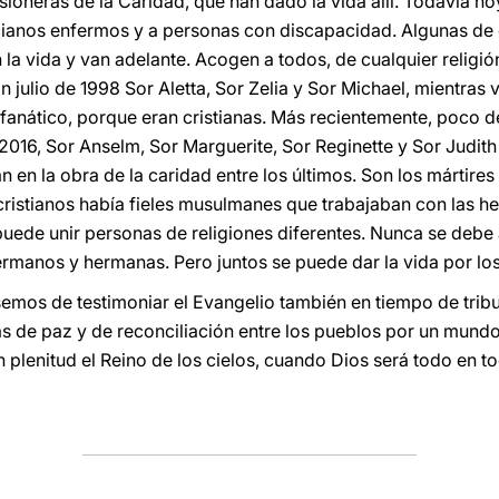
sioneras de la Caridad, que han dado la vida allí. Todavía h
ianos enfermos y a personas con discapacidad. Algunas de el
n la vida y van adelante. Acogen a todos, de cualquier religió
En julio de 1998 Sor Aletta, Sor Zelia y Sor Michael, mientras
fanático, porque eran cristianas. Más recientemente, poco de
2016, Sor Anselm, Sor Marguerite, Sor Reginette y Sor Judith
 en la obra de la caridad entre los últimos. Son los mártires
cristianos había fieles musulmanes que trabajaban con las
uede unir personas de religiones diferentes. Nunca se debe
manos y hermanas. Pero juntos se puede dar la vida por los
mos de testimoniar el Evangelio también en tiempo de tribu
las de paz y de reconciliación entre los pueblos por un mun
plenitud el Reino de los cielos, cuando Dios será todo en to