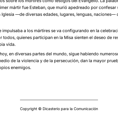
mos sobre
los mártires
como testigos del Evangelio. La palab
primer mártir fue Esteban, que murió apedreado por confesar s
la Iglesia —de diversas edades, lugares,
lenguas, naciones— 
e impulsaba a los mártires se va configurando en la celebraci
r todos, quienes participan en la Misa sienten el deseo de r
ia vida.
hoy, en diversas partes del mundo, sigue habiendo numeroso
medio de la violencia y de la persecución, dan la mayor prue
ropios enemigos.
Copyright © Dicasterio para la Comunicación