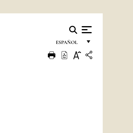
ESPAÑOL
FRANÇAIS
ENGLISH
ITALIANO
PORTUGUÊS
ESPAÑOL
DEUTSCH
POLSKI