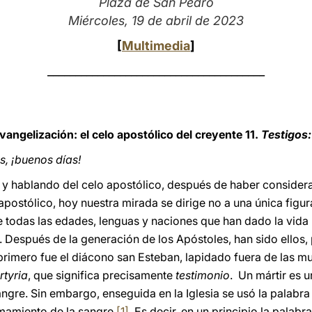
Plaza de San Pedro
Miércoles, 19 de abril de 2023
[
Multimedia
]
_______________________________________
vangelización: el celo apostólico del creyente 11.
Testigos:
, ¡buenos días!
y hablando del celo apostólico, después de haber considera
ostólico, hoy nuestra mirada se dirige no a una única figura,
 todas las edades, lenguas y naciones que han dado la vida
. Después de la generación de los Apóstoles, han sido ellos, 
 primero fue el diácono san Esteban, lapidado fuera de las mu
tyria
, que significa precisamente
testimonio
. Un mártir es u
ngre. Sin embargo, enseguida en la Iglesia se usó la palabra 
amamiento de la sangre
[1]
. Es decir, en un principio la palabr