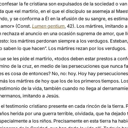
 confesar la fe cristiana son expulsados de la sociedad o van
da que «el martirio, en el que el discípulo se asemeja al Maes
ndo, y se conforma a Él en la efusión de su sangre, es estim
e amor» (Const.
Lumen gentium
, 42). Los mártires, imitando 
en rechaza el anuncio en una ocasión suprema de amor, que ll
sto: los mártires perdonan siempre a los verdugos. Esteban, 
o saben lo que hacen”. Los mártires rezan por los verdugos.
que se les pide el martirio, «todos deben estar prestos a conf
mino de la cruz, en medio de las persecuciones que nunca falt
es es cosa de entonces? No, no: hoy. Hoy hay persecuciones c
s los mártires de hoy que los de los primeros tiempos. Lo
 testimonio de la vida, también cuando no llega al derramami
 hermanos, imitando a Jesús.
el testimonio cristiano presente en cada rincón de la tierra.
ños herida por una guerra terrible, olvidada, que ha dejado
especialmente a los niños. Precisamente en esta tierra ha ha