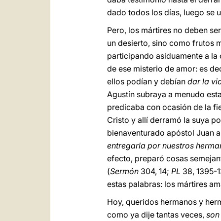
dado todos los días, luego se u
Pero, los mártires no deben se
un desierto, sino como frutos ma
participando asiduamente a la c
de ese misterio de amor: es de
ellos podían y debían
dar la vi
Agustín subraya a menudo esta 
predicaba con ocasión de la fie
Cristo y allí derramó la suya p
bienaventurado apóstol Juan al
entregarla por nuestros herm
efecto, preparó cosas semejant
(
Sermón
304, 14;
PL
38, 1395-1
estas palabras: los mártires am
Hoy, queridos hermanos y herm
como ya dije tantas veces,
son