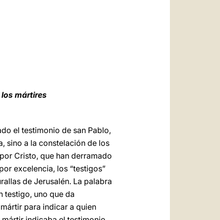
العربيّة
中文
LATINE
 los mártires
do el testimonio de san Pablo,
 sino a la constelación de los
 por Cristo, que han derramado
por excelencia, los “testigos”
rallas de Jerusalén. La palabra
n testigo, uno que da
mártir para indicar a quien
a mártir indicaba el testimonio